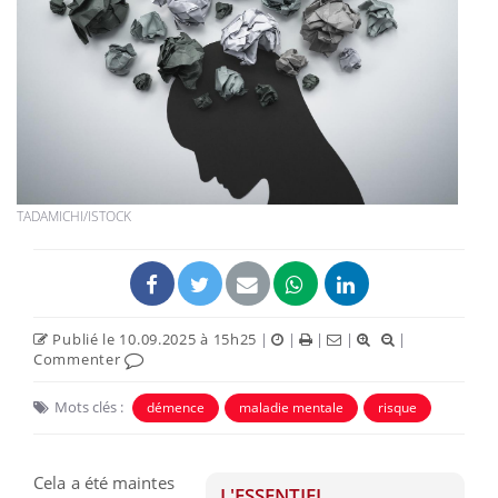
TADAMICHI/ISTOCK
Publié le 10.09.2025 à 15h25
|
|
|
|
|
Commenter
Mots clés :
démence
maladie mentale
risque
Cela a été maintes
L'ESSENTIEL