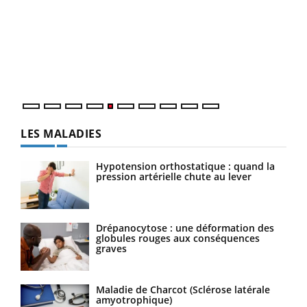
Un 
You
à l
Un é
mati
numé
LES MALADIES
Hypotension orthostatique : quand la
pression artérielle chute au lever
Drépanocytose : une déformation des
globules rouges aux conséquences
graves
Maladie de Charcot (Sclérose latérale
amyotrophique)