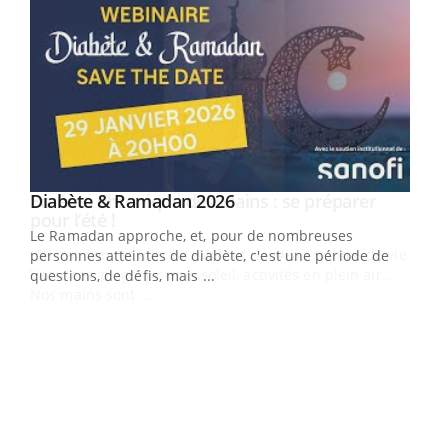
Youtube
Diabète & Ramadan 2026
Youtube
Le Ramadan approche, et, pour de nombreuses
vie !
personnes atteintes de diabète, c'est une période de
…
questions, de défis, mais ...
Un 
You
à l
Un é
mati