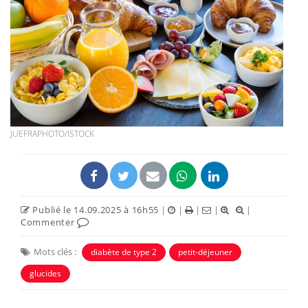
JUEFRAPHOTO/ISTOCK
Publié le 14.09.2025 à 16h55
|
|
|
|
|
Commenter
Mots clés :
diabète de type 2
petit-déjeuner
glucides