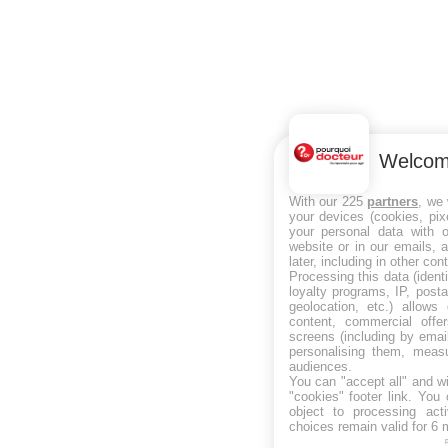
Welco
With our 225
partners
, we
your devices (cookies, pix
your personal data with o
website or in our emails, 
later, including in other con
Processing this data (ident
loyalty programs, IP, post
geolocation, etc.) allows
content, commercial off
screens (including by emai
personalising them, measu
audiences.
You can "accept all" and w
"cookies" footer link
. You 
object to processing act
choices remain valid for 6 