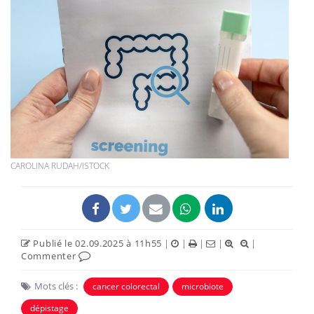
CAROLINA RUDAH/ISTOCK
Publié le 02.09.2025 à 11h55
|
|
|
|
|
Commenter
Mots clés :
cancer colorectal
microbiote
dépistage