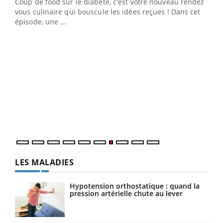
Coup de food sur le diabète, c'est votre nouveau rendez-
 en
vous culinaire qui bouscule les idées reçues ! Dans cet
u
épisode, une ...
Qua
You
"Les
trav
DRH 
LES MALADIES
Hypotension orthostatique : quand la
pression artérielle chute au lever