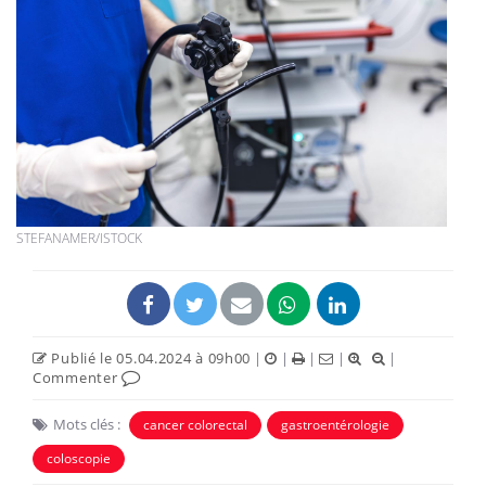
STEFANAMER/ISTOCK
Publié le 05.04.2024 à 09h00
|
|
|
|
|
Commenter
Mots clés :
cancer colorectal
gastroentérologie
coloscopie