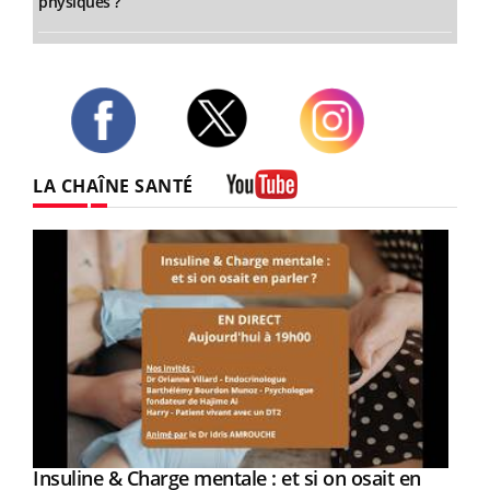
physiques ?
Twitter
Facebook
Instagram
LA CHAÎNE SANTÉ
Youtube
Youtube
Insuline & Charge mentale : et si on osait en
Youtube