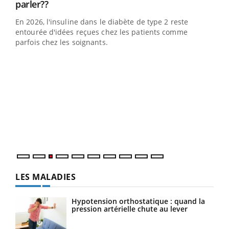
Youtube
parler??
En 2026, l'insuline dans le diabète de type 2 reste
entourée d'idées reçues chez les patients comme
parfois chez les soignants.
Ecz
You
pour
L'ét
Vaca
Nos 
LES MALADIES
Hypotension orthostatique : quand la
pression artérielle chute au lever