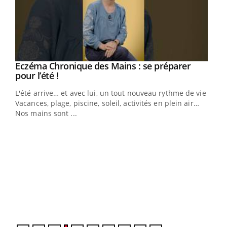
Eczéma Chronique des Mains : se préparer
Youtube
Youtube
pour l’été !
L'été arrive… et avec lui, un tout nouveau rythme de vie !
Vacances, plage, piscine, soleil, activités en plein air…
Nos mains sont ...
Dia
You
Le 
pers
ques