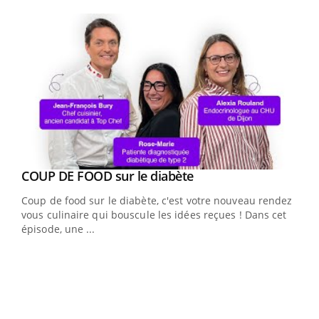
Youtube
Youtube
cès
COUP DE FOOD sur le diabète
Youtube
Coup de food sur le diabète, c'est votre nouveau rendez-
 en
vous culinaire qui bouscule les idées reçues ! Dans cet
u
épisode, une ...
Qua
You