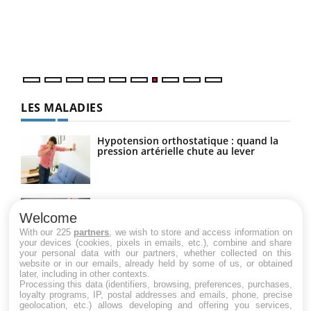
"Les
trav
DRH 
LES MALADIES
Hypotension orthostatique : quand la
pression artérielle chute au lever
Drépanocytose : une déformation des
globules rouges aux conséquences
Welcome
graves
With our 225
partners
, we wish to store and access information on
your devices (cookies, pixels in emails, etc.), combine and share
your personal data with our partners, whether collected on this
website or in our emails, already held by some of us, or obtained
Maladie de Charcot (Sclérose latérale
later, including in other contexts.
amyotrophique)
Processing this data (identifiers, browsing, preferences, purchases,
loyalty programs, IP, postal addresses and emails, phone, precise
geolocation, etc.) allows developing and offering you services,