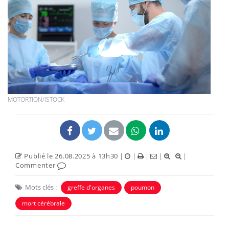
MOTORTION/ISTOCK
Publié le 26.08.2025 à 13h30
|
|
|
|
|
Commenter
Mots clés :
greffe d'organes
poumon
mort cérébrale