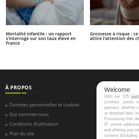
Mortalité infantile : un rapport
Grossesse à risque : ce
s’interroge sur son taux élevé en
attire l'attention des 
France
À PROPOS
NEWSLETT
Welcome
With our 225
par
(cookies, pixels 
Recevez toute
Données personnelles et cookies
partners, whether c
infos santé
or obtained later, i
Qui sommes-nous
Processing this da
Conditions d'utilisation
IP, postal address
and offering you s
Plan du site
screens (including