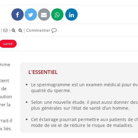
|
|
|
Commenter
santé
uline & Charge mentale : et si on
Eczéma Chronique des
tube
Youtube
Youtube
Y
it en parler??
préparer pour l’été !
ramme
L'ESSENTIEL
026, l'insuline dans le diabète de type 2
L'été arrive… et avec lui,
ient
e entourée d'idées reçues chez les
rythme de vie ! Vacances, 
Le spermogramme est un examen médical pour éva
ients comme parfois chez les soignants.
soleil, activités en plein
 de
qualité du sperme.
sont ...
nution
Selon une nouvelle étude, il peut aussi donner des
rer la
plus générales sur l’état de santé d’un homme.
Cet éclairage pourrait permettre aux patients de c
ait-il
mode de vie et de réduire le risque de maladies.
 liés