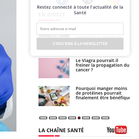
Restez connecté à toute l’actualité de la
Twitter
Facebook
Instagram
Santé
EN DIRECT
e empêche-t-elle
Fortes chaleurs :
r la nuit ?
pourquoi le risque de
noyade grimpe-t-il ?
S'INSCRIRE À LA NEWSLETTER
 fin du comprimé
Le Viagra pourrait-il
 jours se profile-t-
freiner la propagation du
n ?
cancer ?
i votre ventre
Pourquoi manger moins
il les premiers
de protéines pourrait
 vos vacances ?
finalement être bénéfique
LA CHAÎNE SANTÉ
Youtube