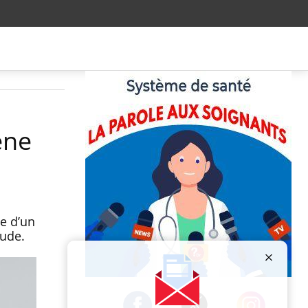
ène
e d’un
tude.
Publicité