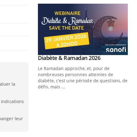
Youtube
 Mains : se
Diabète & Ramadan 2026
Youtube
outube
Le Ramadan approche, et, pour de
 un tout nouveau
nombreuses personnes atteintes de
plage, piscine,
diabète, c'est une période de questions, de
luer la
 air… Nos mains
défis, mais ...
Un
You
 indications
fac
pr
hanger leur
Un 
mut
san