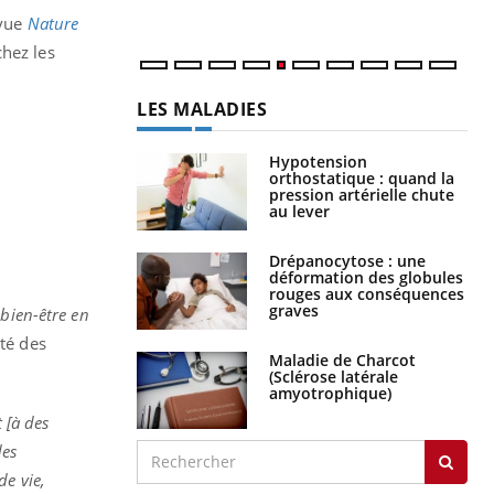
num
evue
Nature
chez les
LES MALADIES
Hypotension
orthostatique : quand la
pression artérielle chute
au lever
Drépanocytose : une
déformation des globules
rouges aux conséquences
graves
 bien-être en
ité des
Maladie de Charcot
(Sclérose latérale
amyotrophique)
 [à des
des
de vie,