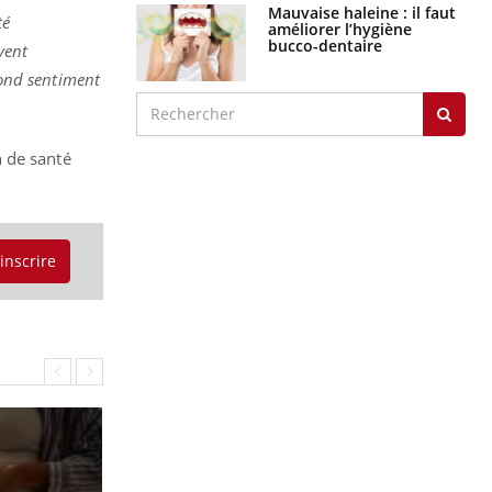
Mauvaise haleine : il faut
té
améliorer l’hygiène
bucco-dentaire
vent
ond sentiment
n de santé
'inscrire