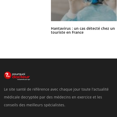
Hantavirus : un cas détecté chez un
touriste en France
Le site santé de référence avec chaque jour toute l'actualité
médicale decryptée par des médecins en exercice et les
conseils des meilleurs spécialistes.