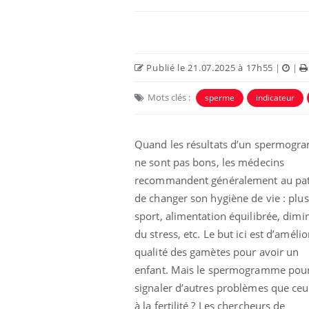
Carence en fer : comprendre pour
Youtube
Youtube
prévenir
Publié le 21.07.2025 à 17h55
|
|
Fatigue, irritabilité, brouillard mental ou
même alopécie… Les symptômes de la
Mots clés :
sperme
indicateur
carence en fer sont multiples ce qui la rend
...
 Mains :
Ins
You
Youtube
osa
Quand les résultats d’un spermog
ne sont pas bons, les médecins
aciles à aborder...
En 2
recommandent généralement au pat
poser des
rest
'un proche c'est
pat
de changer son hygiène de vie : plus
sport, alimentation équilibrée, dimi
du stress, etc. Le but ici est d’amélio
qualité des gamètes pour avoir un
enfant. Mais le spermogramme pourr
signaler d’autres problèmes que ceux
à la fertilité ? Les chercheurs de