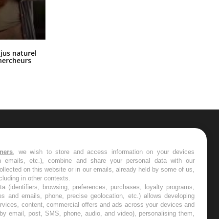
Comment oublier les écrans en
 jus naturel
vacances ?
chercheurs
ER
tners
, we wish to store and access information on your devices
in emails, etc.), combine and share your personal data with our
s les semaines les meilleures
ollected on this website or in our emails, already held by some of us,
ncluding in other contexts.
ta (identifiers, browsing, preferences, purchases, loyalty programs,
es and emails, phone, precise geolocation, etc.) allows developing
ervices, content, commercial offers and ads across your devices and
 by email, post, SMS, phone, audio, and video), personalising them,