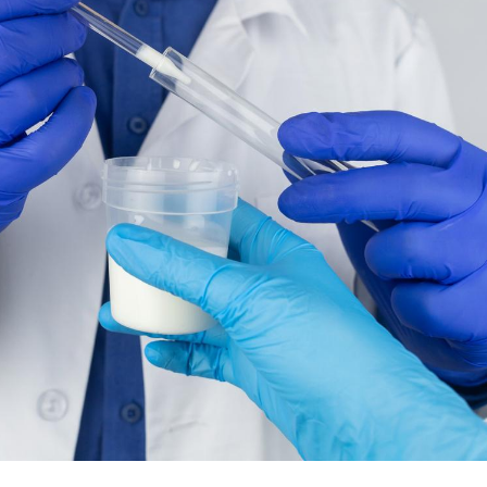
Chikungunya, dengue,
La siest
West Nile : que se passe-
de dormi
t-il dans le sud de la
France ?
Les médicaments GLP-1
VIH : la
protègent-ils aussi les os
tous les
?
elle enfi
Cytomégalovirus : ce qui
Pourquo
change dans la prise en
gâche-t-
charge des femmes
jours de
enceintes