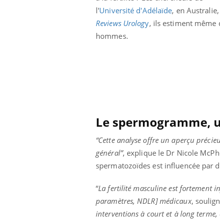
l'
Université d'Adélaïde
, en Australi
Reviews Urolog
y
, ils estiment même 
hommes.
Le spermogramme, un 
“Cette analyse offre un aperçu précie
général”
, explique le Dr Nicole McPh
spermatozoïdes est influencée par di
“
La fertilité masculine est fortement 
paramètres, NDLR] médicaux
, soulig
interventions à court et à long terme