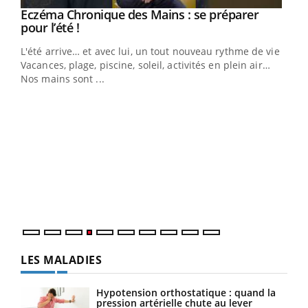
Eczéma Chronique des Mains : se préparer
Youtube
Youtube
pour l’été !
L'été arrive… et avec lui, un tout nouveau rythme de vie !
Vacances, plage, piscine, soleil, activités en plein air…
Nos mains sont ...
Dia
You
Le 
pers
ques
LES MALADIES
Hypotension orthostatique : quand la
pression artérielle chute au lever