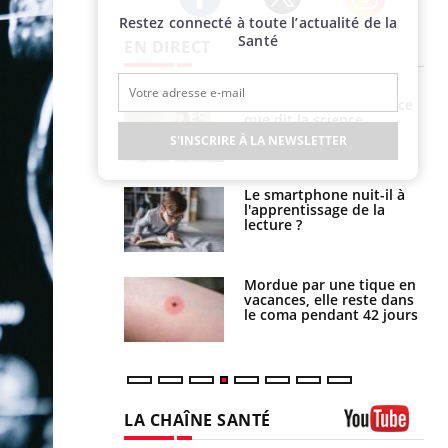
Restez connecté à toute l’actualité de la
Twitter
Facebook
Instagram
Santé
EN DIRECT
Grossesse et chaleur : ce
Mordue par un
que dit la science
barracuda, une petite fille
secourue grâce à un
S'INSCRIRE À LA NEWSLETTER
réflexe essentiel
Le smartphone nuit-il à
Légionellose en Suisse :
l'apprentissage de la
quelle est l’origine de la
lecture ?
contamination ?
Mordue par une tique en
Allergies alimentaires :
vacances, elle reste dans
une nouvelle arme contre
le coma pendant 42 jours
les réactions sévères
LA CHAÎNE SANTÉ
Youtube