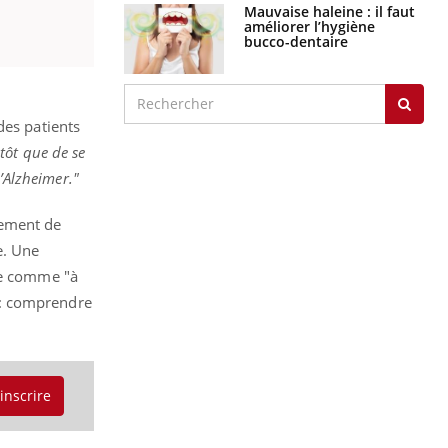
Mauvaise haleine : il faut
améliorer l’hygiène
bucco-dentaire
des patients
tôt que de se
d’Alzheimer."
ulement de
e. Une
rée comme "à
 : comprendre
'inscrire