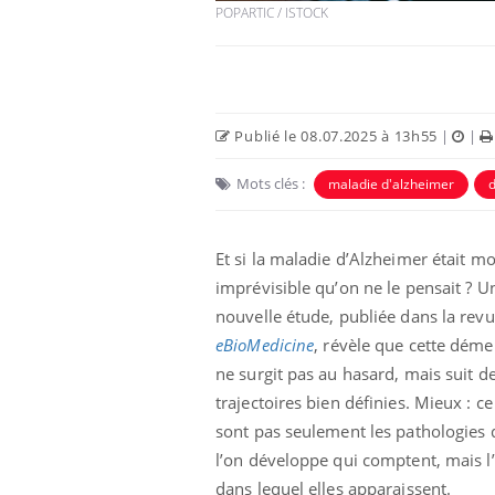
POPARTIC / ISTOCK
Publié le 08.07.2025 à 13h55
|
|
Mots clés :
maladie d'alzheimer
d
 Mains :
Carence en fer : comprendre pour
Ins
Youtube
You
Youtube
Youtube
prévenir
osa
Et si la maladie d’Alzheimer était m
aciles à aborder...
Fatigue, irritabilité, brouillard mental ou
En 2
imprévisible qu’on ne le pensait ? U
poser des
même alopécie… Les symptômes de la
rest
'un proche c'est
carence en fer sont multiples ce qui la rend
pat
nouvelle étude, publiée dans la rev
...
eBioMedicine
, révèle que cette dém
ne surgit pas au hasard, mais suit d
trajectoires bien définies. Mieux : ce
sont pas seulement les pathologies
l’on développe qui comptent, mais l
dans lequel elles apparaissent.