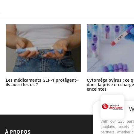
S
Les médicaments GLP-1 protègent-
Cytomégalovirus : ce q
ils aussi les os ?
dans la prise en char
enceintes
W
With our 225
par
(cookies, pixels 
À PROPOS
NEWSLETT
partners, whether c