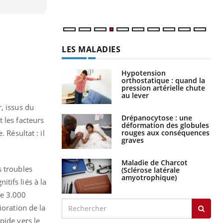
num
LES MALADIES
Hypotension
orthostatique : quand la
pression artérielle chute
au lever
, issus du
Drépanocytose : une
 les facteurs
déformation des globules
rouges aux conséquences
 Résultat : il
graves
Maladie de Charcot
 troubles
(Sclérose latérale
amyotrophique)
tifs liés à la
de 3.000
ioration de la
pide vers le