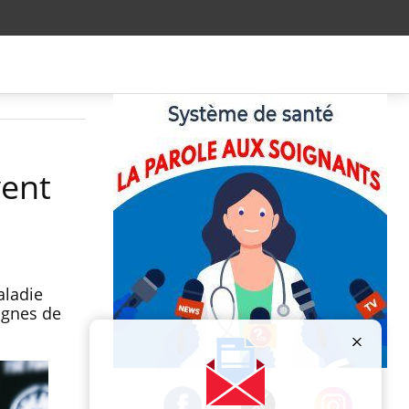
vent
aladie
signes de
Publicité