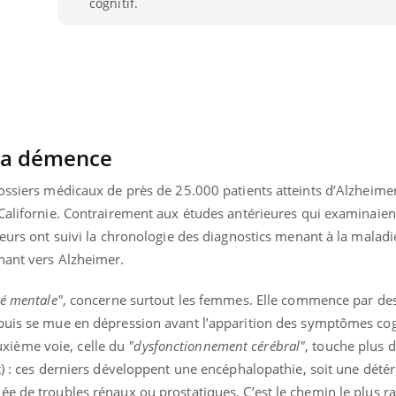
cognitif.
 la démence
ossiers médicaux de près de 25.000 patients atteints d’Alzheimer
Californie. Contrairement aux études antérieures qui examinaient
eurs ont suivi la chronologie des diagnostics menant à la maladie.
nant vers Alzheimer.
té mentale"
, concerne surtout les femmes. Elle commence par des
puis se mue en dépression avant l’apparition des symptômes cogni
ième voie, celle du
"dysfonctionnement cérébral"
, touche plus 
t) : ces derniers développent une encéphalopathie, soit une détér
e de troubles rénaux ou prostatiques. C’est le chemin le plus ra