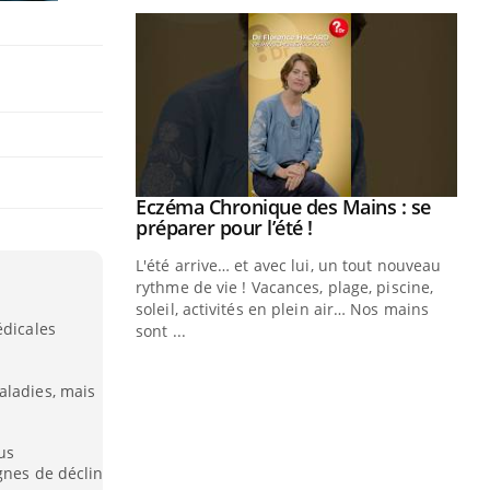
Eczéma Chronique des Mains : se
Youtube
Youtube
préparer pour l’été !
L'été arrive… et avec lui, un tout nouveau
rythme de vie ! Vacances, plage, piscine,
soleil, activités en plein air… Nos mains
édicales
sont ...
Youtube
Diabète & Ramadan 2026
Un
Youtube
You
fac
Le Ramadan approche, et, pour de
pr
aladies, mais
nombreuses personnes atteintes de
Un 
diabète, c'est une période de questions, de
mut
us
défis, mais ...
gnes de déclin
san