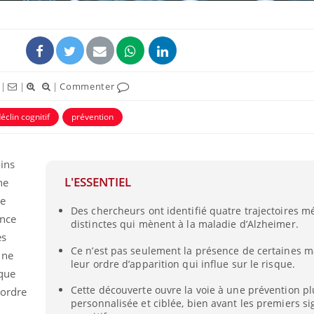
|
|
|
Commenter
éclin cognitif
prévention
uline & Charge mentale : et si on
tube
Youtube
it en parler??
oins
026, l'insuline dans le diabète de type 2
L'ESSENTIEL
ne
e entourée d'idées reçues chez les
ients comme parfois chez les soignants.
ue
Des chercheurs ont identifié quatre trajectoires m
ence
distinctes qui mènent à la maladie d’Alzheimer.
es
Ce n’est pas seulement la présence de certaines m
 ne
leur ordre d’apparition qui influe sur le risque.
 que
Cette découverte ouvre la voie à une prévention pl
’ordre
personnalisée et ciblée, bien avant les premiers si