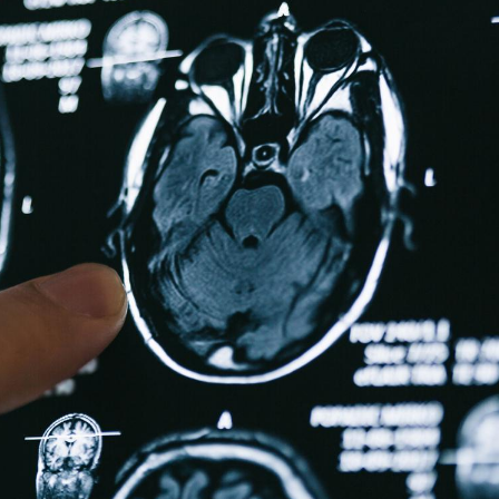
Fortes chaleurs :
pourquoi le risque de
noyade grimpe-t-il ?
Le Viagra pourrait-il
freiner la propagation du
cancer ?
Pourquoi manger moins
de protéines pourrait
finalement être bénéfique