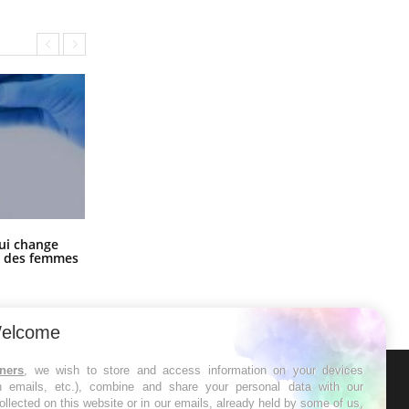
La sieste empêche-t-elle de dormir
ui change
la nuit ?
ge des femmes
elcome
tners
, we wish to store and access information on your devices
in emails, etc.), combine and share your personal data with our
ER
ollected on this website or in our emails, already held by some of us,