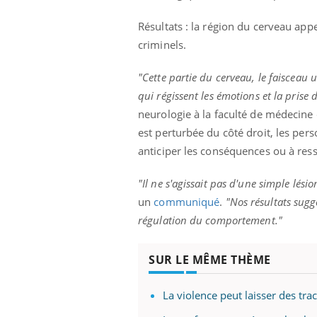
ez les soignants.
soleil, activités en plein air… Nos mains
défi
sont ...
Résultats : la région du cerveau appe
criminels.
"Cette partie du cerveau, le faisceau u
qui régissent les émotions et la prise 
neurologie à la faculté de médecine 
est perturbée du côté droit, les per
anticiper les conséquences ou à ress
"Il ne s'agissait pas d'une simple lésion
un
communiqué
.
"Nos résultats sugg
régulation du comportement."
SUR LE MÊME THÈME
La violence peut laisser des tra