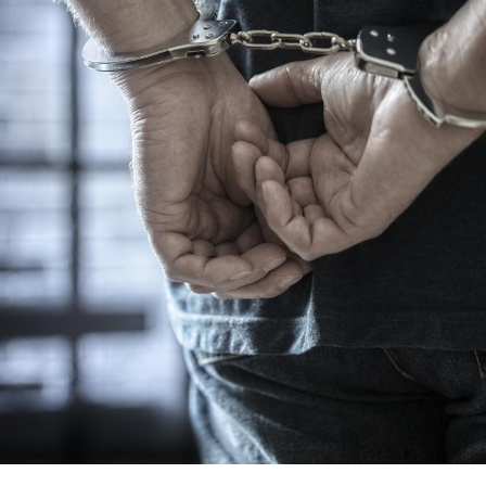
Pourquoi votre ventre
Pourquo
gâche-t-il les premiers
de prot
jours de vos vacances ?
finalem
Fortes chaleurs :
Grossess
pourquoi le risque de
que dit 
noyade grimpe-t-il ?
Le Viagra pourrait-il
Le smart
freiner la propagation du
l'appren
cancer ?
lecture 