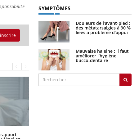
sponsabilité
SYMPTÔMES
Douleurs de l’avant-pied :
des métatarsalgies à 90 %
liées à problème d’appui
'inscrire
Mauvaise haleine : il faut
améliorer l’hygiène
bucco-dentaire
Grossesse à risque : ce jus naturel
n rapport
attire l'attention des chercheurs