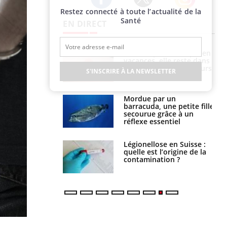
Restez connecté à toute l’actualité de la
Twitter
Facebook
Instagram
Santé
EN DIRECT
i manger moins
Mordue par une tique en
éines pourrait
vacances, elle reste dans
ent être bénéfique
le coma pendant 42 jours
S'INSCRIRE À LA NEWSLETTER
e et chaleur : ce
Mordue par un
la science
barracuda, une petite fille
secourue grâce à un
réflexe essentiel
phone nuit-il à
Légionellose en Suisse :
tissage de la
quelle est l’origine de la
?
contamination ?