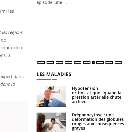
ière de bilan de
épisode, une ...
« jumeau
rmi les
Qu
You
êtr
"Le
 les régions
qua
 de
Doc
dir
e connexion
ons, à
LES MALADIES
l'expert dans
 dans la
Hypotension
orthostatique : quand la
pression artérielle chute
au lever
Drépanocytose : une
déformation des globules
rouges aux conséquences
graves