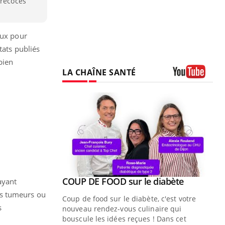
précoces
aux pour
tats publiés
bien
LA CHAÎNE SANTÉ
Youtube
Youtube
ue » pour
COUP DE FOOD sur le diabète
ayant
Youtube
médecine
es tumeurs ou
Coup de food sur le diabète, c'est votre
s
nouveau rendez-vous culinaire qui
n groupe
bouscule les idées reçues ! Dans cet