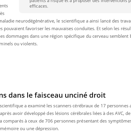
patients à risque et à proposer des interventions 
ents
efficaces.
rès
aladie neurodégénérative, le scientifique a ainsi lancé des trav
es pouvaient favoriser les mauvaises conduites. Et selon les résul
des dommages dans une région spécifique du cerveau semblent 
inels ou violents.
ons dans le faisceau unciné droit
Youtube
bète & Ramadan 2026
Un « jumeau numériq
u scientifique a examiné les scanners cérébraux de 17 personnes 
tube
Youtube
faciliter l’accès à la 
rès avoir développé des lésions cérébrales liées à des AVC, d
Ramadan approche, et, pour de
Youtube
préventive
es a comparés à ceux de 706 personnes présentant des symptôme
breuses personnes atteintes de
Un établissement lié à u
ète, c'est une période de questions, de
 mémoire ou une dépression.