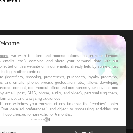
x élevé en
elcome
ER
tners
, we wish to store and access information on your devices
in emails, etc.), combine and share your personal data with our
s les semaines les meilleures
ollected on this website or in our emails, already held by some of us,
ncluding in other contexts.
ta (identifiers, browsing, preferences, purchases, loyalty programs,
es and emails, phone, precise geolocation, etc.) allows developing
ervices, content, commercial offers and ads across your devices and
 by email, post, SMS, phone, audio, and video), personalising them,
RE
rformance, and analysing audiences.
l" and withdraw your consent at any time via the "cookies" footer
"set detailed preferences" and object to processing activities not
. These choices remain valid for 6 months.
powered by
r choices
Accept all