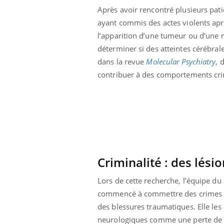
Après avoir rencontré plusieurs pati
ayant commis des actes violents ap
l’apparition d’une tumeur ou d’une m
déterminer si des atteintes cérébral
dans la revue
Molecular Psychiatry
, 
contribuer à des comportements crim
Criminalité : des lési
ale : et si on
Eczéma Chronique des Mains : se
Dia
Lors de cette recherche, l’équipe d
Youtube
You
ube
Youtube
préparer pour l’été !
commencé à commettre des crimes ap
Le 
des blessures traumatiques. Elle l
 diabète de type 2
L'été arrive… et avec lui, un tout nouveau
nom
ues chez les
rythme de vie ! Vacances, plage, piscine,
diab
neurologiques comme une perte de