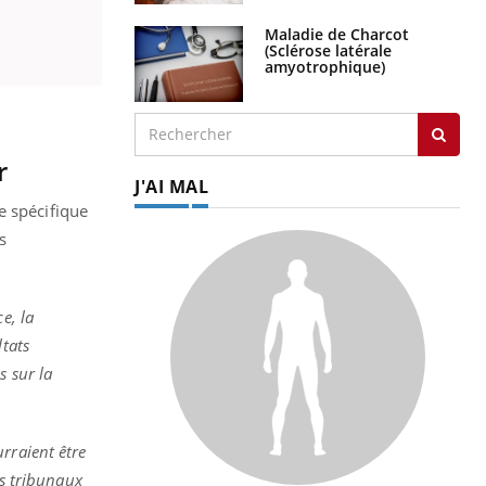
Maladie de Charcot
(Sclérose latérale
amyotrophique)
r
J'AI MAL
e spécifique
s
e, la
ltats
s sur la
rraient être
es tribunaux