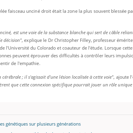
mutualiste innove en mat
s, mais ...
santé : l'utilisation d'un 
lée faisceau unciné droit était la zone la plus souvent blessée pa
numérique » permet ...
nciné, est une voie de la substance blanche qui sert de câble reliant
de décision"
, explique le Dr Christopher Filley, professeur émérite
de l'Université du Colorado et coauteur de l'étude. Lorsque cett
sonnes peuvent éprouver des difficultés à contrôler leurs impulsi
entir de l'empathie.
 cérébrale ; il s'agissait d'une lésion localisée à cette voie"
, ajoute 
èrent que cette connexion spécifique pourrait jouer un rôle unique
ces génétiques sur plusieurs générations