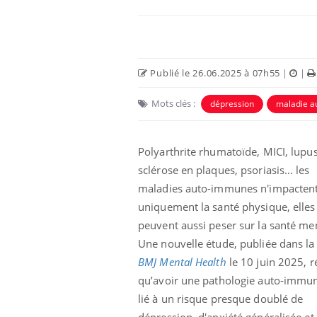
Publié le 26.06.2025 à 07h55
|
|
Mots clés :
dépression
maladie 
 Mains :
Carence en fer : comprendre pour
Ins
Youtube
You
Youtube
Youtube
prévenir
osa
Polyarthrite rhumatoïde, MICI, lupus
sclérose en plaques, psoriasis… les
aciles à aborder...
Fatigue, irritabilité, brouillard mental ou
En 2
poser des
même alopécie… Les symptômes de la
rest
maladies auto-immunes n'impacten
'un proche c'est
carence en fer sont multiples ce qui la rend
pat
uniquement la santé physique, elles
...
peuvent aussi peser sur la santé men
Une nouvelle étude, publiée dans la
BMJ Mental Health
le 10 juin 2025, r
qu’avoir une pathologie auto-immun
lié à un risque presque doublé de
dépression, d'anxiété généralisée et