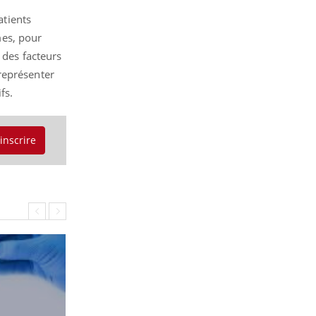
atients
mes, pour
 des facteurs
représenter
fs.
'inscrire