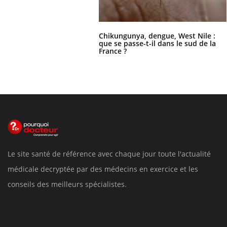
Chikungunya, dengue, West Nile :
que se passe-t-il dans le sud de la
France ?
Le site santé de référence avec chaque jour toute l'actualité
médicale decryptée par des médecins en exercice et les
conseils des meilleurs spécialistes.