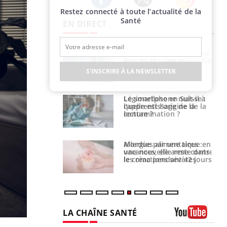
Restez connecté à toute l’actualité de la
Twitter
Facebook
Instagram
Santé
EN DIRECT
e et chaleur : ce
Mordue par un
la science
barracuda, une petite fille
secourue grâce à un
S'INSCRIRE À LA NEWSLETTER
réflexe essentiel
phone nuit-il à
Légionellose en Suisse :
tissage de la
quelle est l’origine de la
?
contamination ?
par une tique en
Allergies alimentaires :
, elle reste dans
une nouvelle arme contre
 pendant 42 jours
les réactions sévères
LA CHAÎNE SANTÉ
Youtube