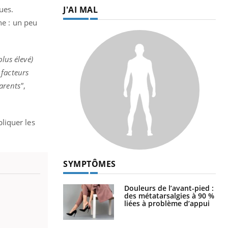
J'AI MAL
ues.
ne : un peu
lus élevé)
 facteurs
arents"
,
liquer les
SYMPTÔMES
Douleurs de l’avant-pied :
des métatarsalgies à 90 %
liées à problème d’appui