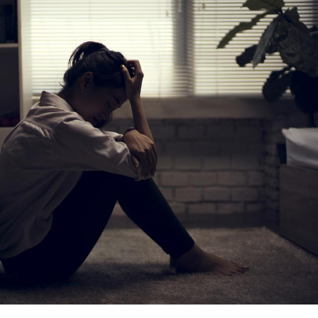
Fortes chaleurs :
Grossess
pourquoi le risque de
que dit 
noyade grimpe-t-il ?
Le Viagra pourrait-il
Le smart
freiner la propagation du
l'appren
cancer ?
lecture 
Pourquoi manger moins
Mordue 
de protéines pourrait
vacances
finalement être bénéfique
le coma