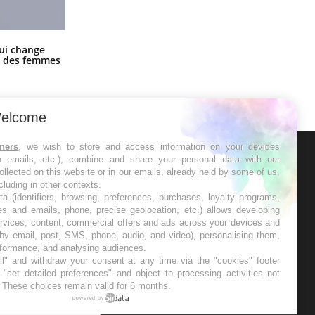
La sieste empêche-t-elle de dormir
ui change
la nuit ?
ge des femmes
elcome
tners
, we wish to store and access information on your devices
in emails, etc.), combine and share your personal data with our
ER
ollected on this website or in our emails, already held by some of us,
ncluding in other contexts.
ta (identifiers, browsing, preferences, purchases, loyalty programs,
s les semaines les meilleures
es and emails, phone, precise geolocation, etc.) allows developing
ervices, content, commercial offers and ads across your devices and
 by email, post, SMS, phone, audio, and video), personalising them,
rformance, and analysing audiences.
l" and withdraw your consent at any time via the "cookies" footer
"set detailed preferences" and object to processing activities not
. These choices remain valid for 6 months.
RE
powered by