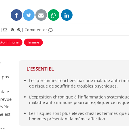
|
|
|
Commenter
auto-immune
femme
uline & Charge mentale : et si on
Eczéma Chronique des
tube
Youtube
Youtube
Y
it en parler??
préparer pour l’été !
,
L'ESSENTIEL
026, l'insuline dans le diabète de type 2
L'été arrive… et avec lui,
e entourée d'idées reçues chez les
rythme de vie ! Vacances, 
t pas
Les personnes touchées par une maladie auto-im
ients comme parfois chez les soignants.
soleil, activités en plein
de risque de souffrir de troubles psychiques.
sont ...
tale.
L’exposition chronique à l’inflammation systémiqu
 revue
maladie auto-immune pourrait expliquer ce risque
évèle
Les risques sont plus élevés chez les femmes que 
e est
hommes présentant la même affection.
 de