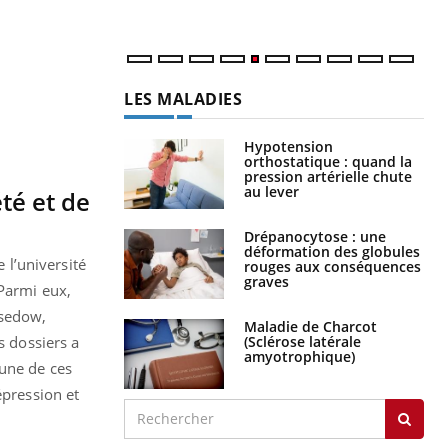
num
LES MALADIES
Hypotension
orthostatique : quand la
pression artérielle chute
au lever
té et de
Drépanocytose : une
déformation des globules
l’université
rouges aux conséquences
graves
 Parmi eux,
asedow,
Maladie de Charcot
(Sclérose latérale
s dossiers a
amyotrophique)
 une de ces
épression et