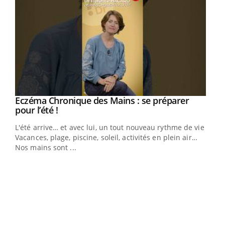
Eczéma Chronique des Mains : se préparer
Youtube
Youtube
pour l’été !
L'été arrive… et avec lui, un tout nouveau rythme de vie !
Vacances, plage, piscine, soleil, activités en plein air…
Nos mains sont ...
Dia
You
Le 
pers
ques