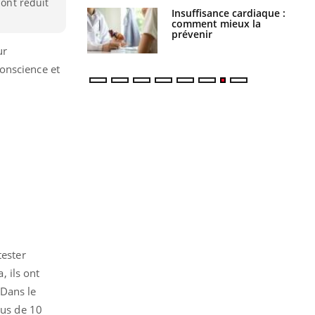
 ont réduit
Insuffisance cardiaque :
Autisme : pourquoi le
comment mieux la
cerveau reconnaît-il les
prévenir
visages autrement ?
ur
onscience et
tester
, ils ont
 Dans le
lus de 10