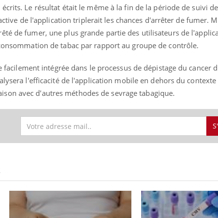
rits. Le résultat était le même à la fin de la période de suivi de
 active de l'application triplerait les chances d'arrêter de fumer
té de fumer, une plus grande partie des utilisateurs de l'applic
r consommation de tabac par rapport au groupe de contrôle.
« jumeau numérique » pour
tube
iliter l’accès à la médecine
Youtube
ventive
tre facilement intégrée dans le processus de dépistage du cancer
alysera l'efficacité de l'application mobile en dehors du context
établissement lié à un groupe
ualiste innove en matière de bilan de
ison avec d'autres méthodes de sevrage tabagique.
é : l'utilisation d'un « jumeau
érique » permet ...
S
S