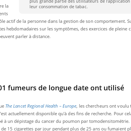
plus grande partie des utilisateurs de l’application
TDAH : quel est ce
re la
leur consommation de tabac.
traitement autorisé aux
ents
États-Unis ?
e rôle actif de la personne dans la gestion de son comportement. S
êtes hebdomadaires sur les symptômes, des exercices de pleine c
euvent parler à distance.
01 fumeurs de longue date ont utilisé
vue
The Lancet Regional Health – Europe
, les chercheurs ont voulu 
 n'est actuellement disponible qu'à des fins de recherche. Pour cela
ipé à un dépistage du cancer du poumon par tomodensitométrie.
us de 15 cigarettes par jour pendant plus de 25 ans ou fumaient p