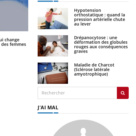
Hypotension
orthostatique : quand la
pression artérielle chute
au lever
Drépanocytose : une
La sieste empêche-t-elle de dormir
ui change
déformation des globules
la nuit ?
ge des femmes
rouges aux conséquences
graves
Maladie de Charcot
(Sclérose latérale
amyotrophique)
J'AI MAL