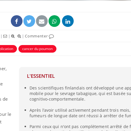
|
|
|
Commenter
plication
cancer du poumon
her,
L'ESSENTIEL
te
Comment gérer le
Des scientifiques finlandais ont développé une app
sommeil des enfants en
vacances ?
mobile pour le sevrage tabagique, qui est basée su
s de
cognitivo-comportementale.
Après l’avoir utilisé activement pendant trois mois
Bilan prévention : ce que
our le
les kinés pourront
fumeurs de longue date ont réussi à arrêter de fu
bientôt faire
t
Parmi ceux qui n'ont pas complètement arrêté de 