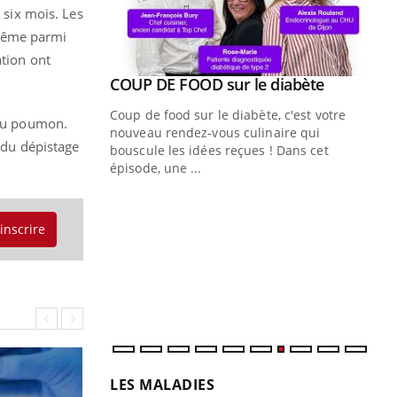
 six mois. Les
. Même parmi
ation ont
Youtube
COUP DE FOOD sur le diabète
Youtube
Coup de food sur le diabète, c'est votre
 du poumon.
nouveau rendez-vous culinaire qui
e du dépistage
bouscule les idées reçues ! Dans cet
épisode, une ...
Quand l’entreprise mise sur le bien
Ec
Youtube
You
Youtube
être global
quo
'inscrire
"Les rendez-vous de la santé et de la
Dan
qualité de vie au travail" de Pourquoi
der
Docteur reçoivent Régis Blugeon, DRH et
com
directeur ...
et é
LES MALADIES