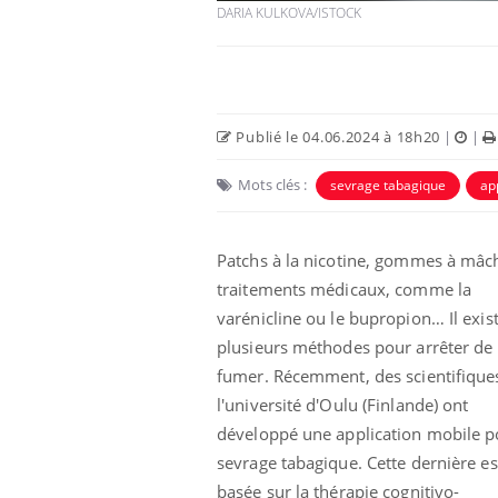
DARIA KULKOVA/ISTOCK
Publié le 04.06.2024 à 18h20
|
|
Mots clés :
sevrage tabagique
ap
Patchs à la nicotine, gommes à mâc
traitements médicaux, comme la
varénicline ou le bupropion… Il exis
e et chaleur : ce
Mordue par un
a science
barracuda, une petite fille
plusieurs méthodes pour arrêter de
secourue grâce à un
réflexe essentiel
fumer. Récemment, des scientifique
l'université d'Oulu (Finlande) ont
phone nuit-il à
Légionellose en Suisse :
développé une application mobile p
tissage de la
quelle est l’origine de la
contamination ?
sevrage tabagique. Cette dernière es
basée sur la thérapie cognitivo-