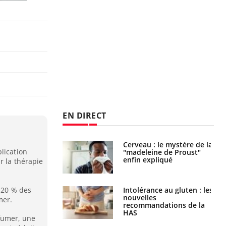
EN DIRECT
Cerveau : le mystère de la
Le décalage des horaires
lication
"madeleine de Proust"
d'été : quel impact sur le
enfin expliqué
sommeil ?
r la thérapie
, 20 % des
Intolérance au gluten : les
Grossesse : ces polluants
nouvelles
pourraient influencer le
mer.
recommandations de la
poids des enfants
HAS
fumer, une