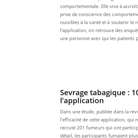
ar une tique en
Allergies alimentaires :
comportementale. Elle vise à accroît
, elle reste dans
une nouvelle arme contre
prise de conscience des comportem
pendant 42 jours
les réactions sévères
nuisibles à la santé et à soutenir l
l’application, on retrouve des enqu
une personne avec qui les patients p
Sevrage tabagique : 1
l’application
Dans une étude, publiée dans la re
l’efficacité de cette application, qui
recruté 201 fumeurs qui ont partic
détail, les participants fumaient pl