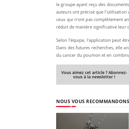
le groupe ayant reçu des documents éc
auteurs ont précisé que l'utilisation
ceux qui n'ont pas complètement arrê
Youtube
réduit de manière significative leu
 Mains : se
Diabète & Ramadan 2026
Un 
Youtube
You
outube
fac
Le Ramadan approche, et, pour de
pré
Selon l’équipe, l'application peut ê
un tout nouveau
nombreuses personnes atteintes de
Dans des futures recherches, elle an
Un 
lage, piscine,
diabète, c'est une période de questions, de
mut
air… Nos mains
défis, mais ...
du cancer du poumon et en combina
sant
num
Vous aimez cet article ? Abonnez-
vous à la newsletter !
NOUS VOUS RECOMMANDON