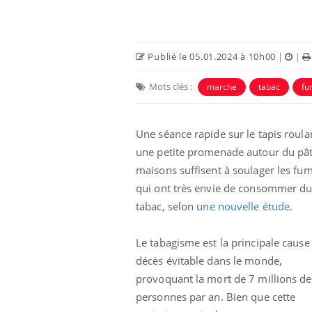
Publié le 05.01.2024 à 10h00
|
|
Mots clés :
marche
tabac
fu
Eczéma Chronique des Mains :
Car
Youtube
You
Une séance rapide sur le tapis roula
Youtube
expliquer ma maladie
pré
une petite promenade autour du pâ
Il y a des sujets qui sont faciles à aborder...
Fati
maisons suffisent à soulager les fu
d'autres non ! D'un côté, poser des
mêm
qui ont très envie de consommer d
questions sur la maladie d'un proche c'est
care
tabac, selon
une nouvelle étude
.
montrer ...
...
Le tabagisme est la principale cause
décès évitable dans le monde,
provoquant la mort de 7 millions de
personnes par an. Bien que cette