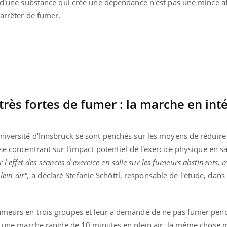
r d'une substance qui crée une dépendance n'est pas une mince af
 arrêter de fumer.
rès fortes de fumer : la marche en inté
niversité d'Innsbruck se sont penchés sur les moyens de réduire 
se concentrant sur l'impact potentiel de l'exercice physique en sa
ur l'effet des séances d'exercice en salle sur les fumeurs abstinents, 
lein air",
a déclaré Stefanie Schöttl, responsable de l'étude, dans
umeurs en trois groupes et leur a demandé de ne pas fumer penda
tué une marche rapide de 10 minutes en plein air, la même chose 