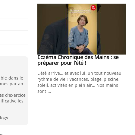
ale : et si on
Eczéma Chronique des Mains : se
Youtube
ube
Youtube
préparer pour l’été !
e diabète de type 2
L'été arrive… et avec lui, un tout nouveau
able dans le
çues chez les
rythme de vie ! Vacances, plage, piscine,
nnes par an.
ez les soignants.
soleil, activités en plein air… Nos mains
sont ...
es d'exercice
Di
You
ificative les
Le 
nom
logy.
dia
défi