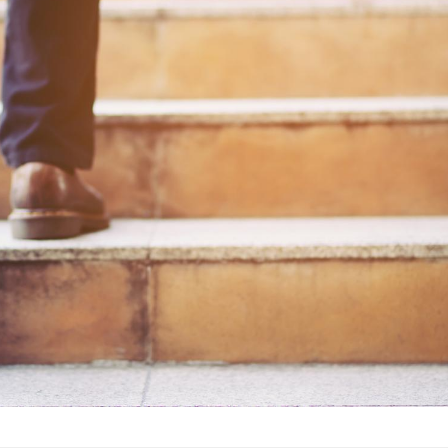
Et si les caries pouvaient
Mon enfa
bientôt disparaître sans
sensibl
plombage ?
très em
Éclipse solaire du 12 août
Bébés, j
: “Des verres adaptés,
quelle t
c'est indispensable pour
pharmac
la santé des yeux”
vacance
Les troubles du sommeil
Syndrom
modifient votre cerveau !
quels so
exercice