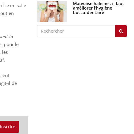
Mauvaise haleine : il faut
cice en salle
améliorer l’hygiène
bucco-dentaire
tout en
vant la
s pour le
 les
s".
aient
it-il de
'inscrire