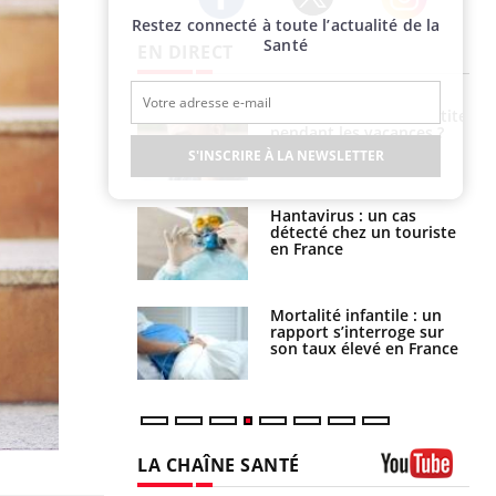
Restez connecté à toute l’actualité de la
Twitter
Facebook
Instagram
Santé
EN DIRECT
nt est-il trop
Comment éviter une otite
e ou simplement
pendant les vacances ?
pathique ?
S'INSCRIRE À LA NEWSLETTER
eunes enfants :
Hantavirus : un cas
rousse à
détecté chez un touriste
ie pour les
en France
s ?
e métabolique :
Mortalité infantile : un
nt les meilleurs
rapport s’interroge sur
s physiques ?
son taux élevé en France
LA CHAÎNE SANTÉ
Youtube