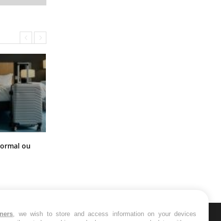
Et si les caries pouvaient bientôt
normal ou
disparaître sans plombage ?
tners
, we wish to store and access information on your devices