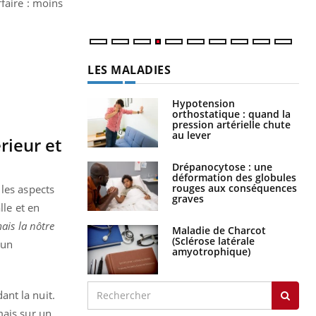
faire : moins
LES MALADIES
Hypotension
orthostatique : quand la
pression artérielle chute
au lever
rieur et
Drépanocytose : une
déformation des globules
rouges aux conséquences
les aspects
graves
lle et en
mais la nôtre
Maladie de Charcot
(Sclérose latérale
 un
amyotrophique)
nt la nuit.
mais sur un