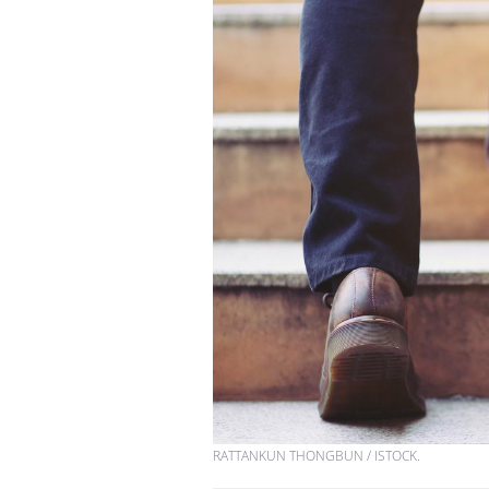
Vélo : et si vos douleurs
n’étaient pas liées à
l’effort ?
Les crises d’angoisse
peuvent-elles survenir
sans raison apparente ?
Fatigue en vacances :
normal ou signe d’une
maladie ?
RATTANKUN THONGBUN / ISTOCK.