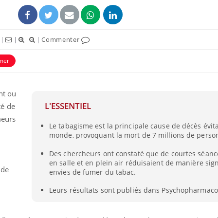
|
|
|
Commenter
mer
ence en fer : comprendre pour
Insuline & Charge ment
tube
Youtube
nt ou
Youtube
Yout
venir
osait en parler??
L'ESSENTIEL
té de
gue, irritabilité, brouillard mental ou
En 2026, l'insuline dans l
meurs
Le tabagisme est la principale cause de décès évit
e alopécie… Les symptômes de la
reste entourée d'idées re
u
monde, provoquant la mort de 7 millions de perso
nce en fer sont multiples ce qui la rend
patients comme parfois ch
Des chercheurs ont constaté que de courtes séanc
en salle et en plein air réduisaient de manière sign
 de
envies de fumer du tabac.
Leurs résultats sont publiés dans Psychopharmaco