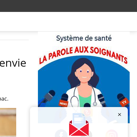
'envie
bac.
Publicité