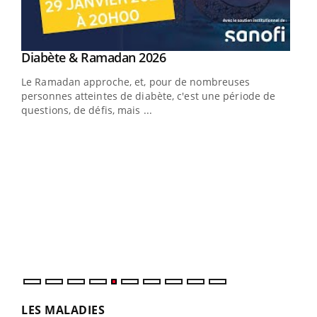
Youtube
Diabète & Ramadan 2026
Youtube
Le Ramadan approche, et, pour de nombreuses
personnes atteintes de diabète, c'est une période de
questions, de défis, mais ...
Un « jumeau numérique » pour faciliter l’accès
COU
Youtube
You
Youtube
à la médecine préventive
Coup
Un établissement lié à un groupe mutualiste innove en
vous
matière de bilan de santé : l'utilisation d'un « jumeau
épis
numérique » permet ...
LES MALADIES