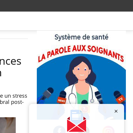
ences
m
e un stress
bral post-
Publicité