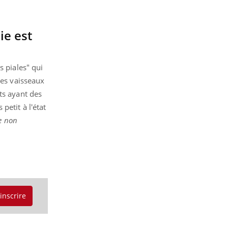
ie est
s piales" qui
ces vaisseaux
ts ayant des
petit à l'état
e non
'inscrire