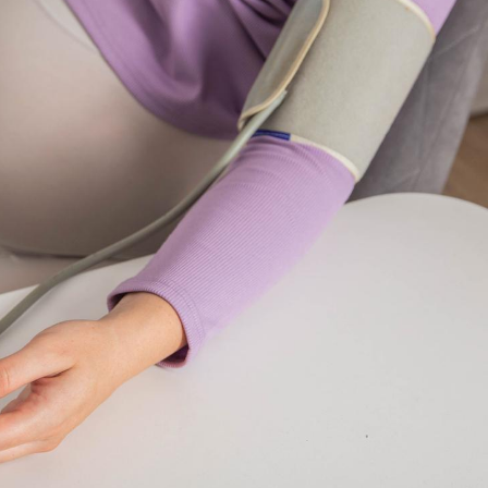
Les troubles du sommeil
Syndrom
modifient votre cerveau !
quels so
exercice
Mon enfant est-il trop
Comment
sensible ou simplement
pendant
très empathique ?
Bébés, jeunes enfants :
Hantavir
quelle trousse à
détecté 
pharmacie pour les
en Fran
vacances ?