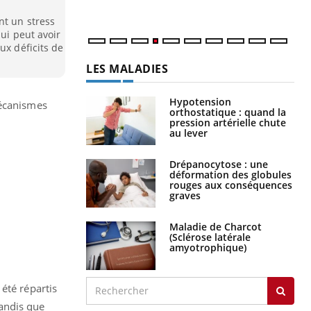
nt un stress
qui peut avoir
ux déficits de
LES MALADIES
Hypotension
mécanismes
orthostatique : quand la
pression artérielle chute
au lever
Drépanocytose : une
déformation des globules
rouges aux conséquences
graves
Maladie de Charcot
(Sclérose latérale
amyotrophique)
été répartis
andis que