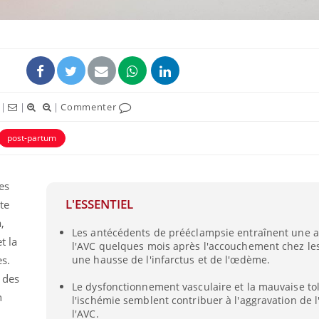
|
|
|
Commenter
ence en fer : comprendre pour
Insuline & Charge ment
tube
Youtube
post-partum
Youtube
Yout
venir
osait en parler??
gue, irritabilité, brouillard mental ou
En 2026, l'insuline dans l
es
e alopécie… Les symptômes de la
reste entourée d'idées re
nce en fer sont multiples ce qui la rend
patients comme parfois ch
L'ESSENTIEL
te
,
Les antécédents de prééclampsie entraînent une a
t la
l'AVC quelques mois après l'accouchement chez les
s.
une hausse de l'infarctus et de l'œdème.
 des
Le dysfonctionnement vasculaire et la mauvaise to
n
l'ischémie semblent contribuer à l'aggravation de l
l'AVC.