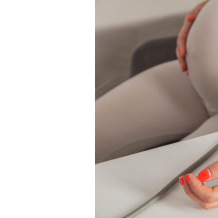
Fatigue en vacances :
normal ou signe d’une
maladie ?
Et si les caries pouvaient
bientôt disparaître sans
plombage ?
Éclipse solaire du 12 août
: “Des verres adaptés,
c'est indispensable pour
la santé des yeux”