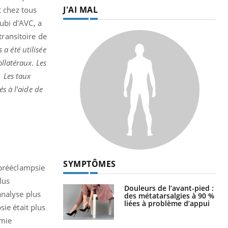
J'AI MAL
t chez tous
ubi d'AVC, a
transitoire de
 a été utilisée
llatéraux. Les
. Les taux
s à l'aide de
SYMPTÔMES
 prééclampsie
lus
Douleurs de l’avant-pied :
analyse plus
des métatarsalgies à 90 %
liées à problème d’appui
ie était plus
émie