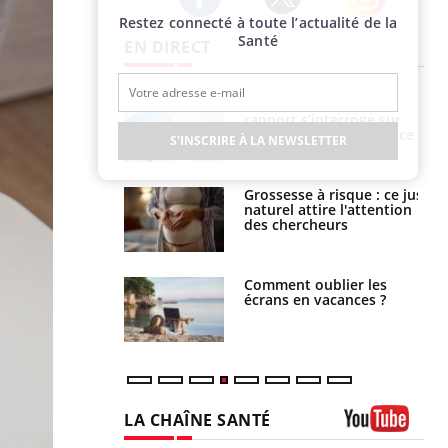
Restez connecté à toute l’actualité de la
Twitter
Facebook
Instagram
Santé
EN DIRECT
e métabolique :
Mortalité infantile : un
nt les meilleurs
rapport s’interroge sur
s physiques ?
son taux élevé en France
S'INSCRIRE À LA NEWSLETTER
 éviter une otite
Grossesse à risque : ce jus
 les vacances ?
naturel attire l'attention
des chercheurs
us : un cas
Comment oublier les
chez un touriste
écrans en vacances ?
ce
LA CHAÎNE SANTÉ
Youtube