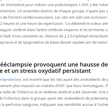
e en cholestérol pour induire une prééclampsie. L'AVC a été indui
uchement. Un ensemble distinct de chaque groupe, n'ayant pas s
ces de fonction cérébrovasculaire. Les rats ont subi une occlusion 
2 heures et une heure de reperfusion.
"La débitmétrie à deux sites
anguin cérébral dans l'artère cérébrale moyenne et les territoires co
 l'aide d'une coloration au chlorure de 2,3,5-triphényl-tétrazolium
otyrosine et de lipoprotéines de basse densité oxydées ont été mesuré
rééclampsie provoquent une hausse de
e et un stress oxydatif persistant
roprotection
, ont montré que les rats ayant des antécédents de
ativement plus mauvais en matière d'AVC que leurs homologues. P
 taille de l'infarctus et un œdème cérébral a été observée. Une 
de l'infarctus dans le groupe ayant des antécédents de prééclamps
 la perfusion sanguine, indiquant une sensibilité accrue à l'isch