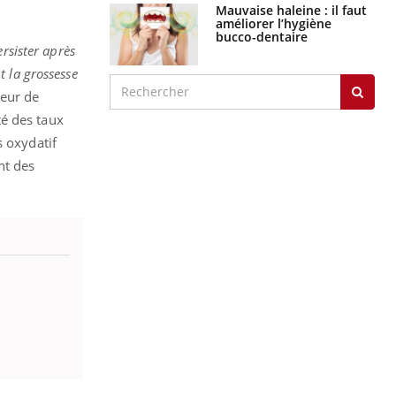
Mauvaise haleine : il faut
améliorer l’hygiène
bucco-dentaire
rsister après
t la grossesse
teur de
té des taux
s oxydatif
nt des