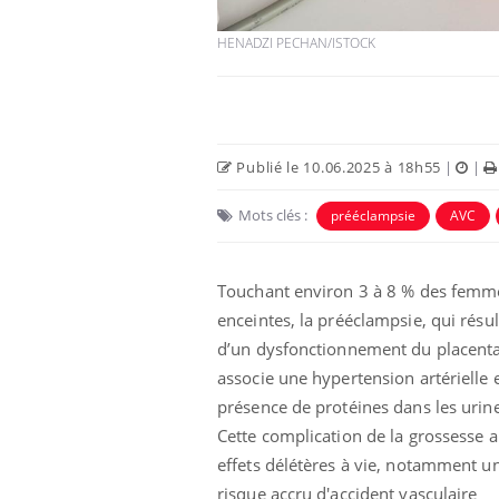
HENADZI PECHAN/ISTOCK
Publié le 10.06.2025 à 18h55
|
|
Eczéma Chronique des Mains :
Car
Youtube
You
Mots clés :
prééclampsie
AVC
Youtube
expliquer ma maladie
pré
Il y a des sujets qui sont faciles à aborder...
Fati
Touchant environ 3 à 8 % des femm
d'autres non ! D'un côté, poser des
mêm
questions sur la maladie d'un proche c'est
care
enceintes, la prééclampsie, qui résul
montrer ...
...
d’un dysfonctionnement du placenta
associe une hypertension artérielle e
présence de protéines dans les urine
Cette complication de la grossesse a
effets délétères à vie, notamment u
risque accru d'accident vasculaire