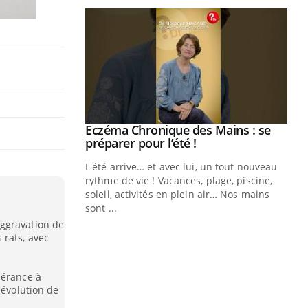
ale : et si on
Eczéma Chronique des Mains : se
Youtube
ube
Youtube
préparer pour l’été !
e diabète de type 2
L'été arrive… et avec lui, un tout nouveau
çues chez les
rythme de vie ! Vacances, plage, piscine,
ez les soignants.
soleil, activités en plein air… Nos mains
sont ...
Di
You
ggravation de
 rats, avec
Le 
nom
dia
lérance à
défi
'évolution de