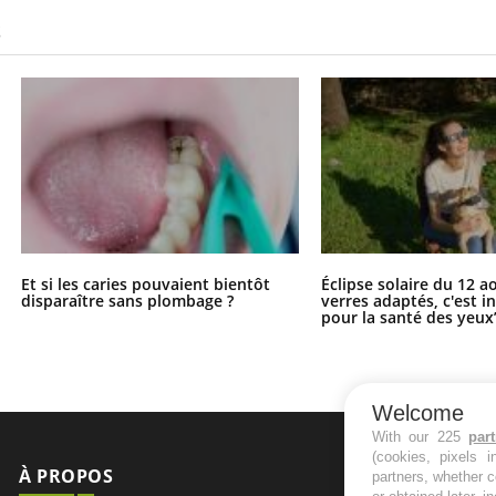
S
Et si les caries pouvaient bientôt
Éclipse solaire du 12 a
disparaître sans plombage ?
verres adaptés, c'est 
pour la santé des yeux
Welcome
With our 225
par
(cookies, pixels 
À PROPOS
NEWSLETT
partners, whether c