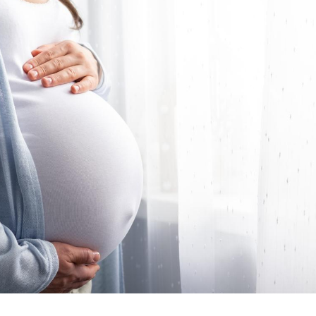
Chikungunya, dengue,
La siest
West Nile : que se passe-
de dormi
t-il dans le sud de la
France ?
Les médicaments GLP-1
VIH : la
protègent-ils aussi les os
tous les
?
elle enfi
Cytomégalovirus : ce qui
Pourquo
change dans la prise en
gâche-t-
charge des femmes
jours de
enceintes