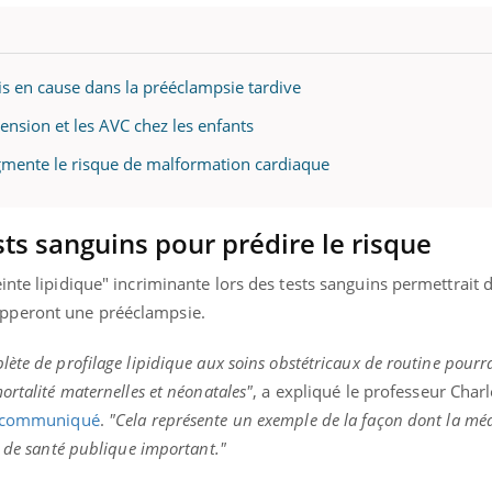
ients comme parfois chez les soignants.
soleil, activités en plein
sont ...
s en cause dans la prééclampsie tardive
ension et les AVC chez les enfants
gmente le risque de malformation cardiaque
sts sanguins pour prédire le risque
inte lipidique" incriminante lors des tests sanguins permettrait 
pperont une prééclampsie.
ète de profilage lipidique aux soins obstétricaux de routine pourra
ortalité maternelles et néonatales"
, a expliqué le professeur Charl
communiqué
.
"Cela représente un exemple de la façon dont la mé
i de santé publique important."