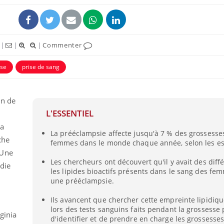
|
|
|
Commenter
sse
prise de sang
on de
L'ESSENTIEL
la
La prééclampsie affecte jusqu'à 7 % des grossesses
che
femmes dans le monde chaque année, selon les es
 Une
Les chercheurs ont découvert qu'il y avait des dif
die
les lipides bioactifs présents dans le sang des fem
une prééclampsie.
Ils avancent que chercher cette empreinte lipidiqu
lors des tests sanguins faits pendant la grossesse 
ginia
d'identifier et de prendre en charge les grossesses