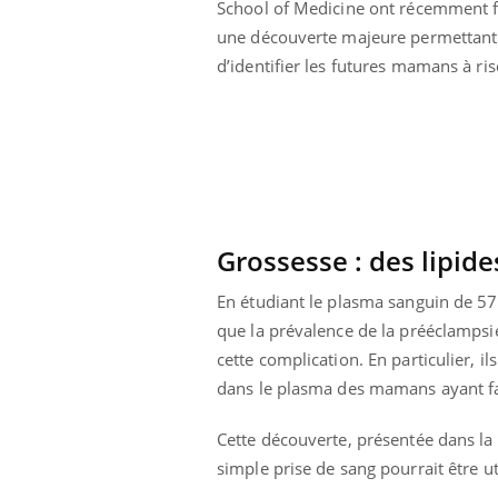
School of Medicine ont récemment f
une découverte majeure permettant
d’identifier les futures mamans à ri
Grossesse : des lipid
Carence en fer : comprendre pour
Youtube
Youtube
prévenir
En étudiant le plasma sanguin de 5
Fatigue, irritabilité, brouillard mental ou
que la prévalence de la prééclampsie
même alopécie… Les symptômes de la
cette complication. En particulier, il
carence en fer sont multiples ce qui la rend
...
dans le plasma des mamans ayant fa
 Mains :
Ins
You
Youtube
osa
Cette découverte, présentée dans la
aciles à aborder...
En 2
simple prise de sang pourrait être u
poser des
rest