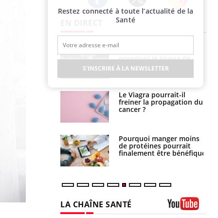
Restez connecté à toute l’actualité de la
Twitter
Facebook
Instagram
Santé
EN DIRECT
e empêche-t-elle
Fortes chaleurs :
r la nuit ?
pourquoi le risque de
noyade grimpe-t-il ?
S'INSCRIRE À LA NEWSLETTER
 fin du comprimé
Le Viagra pourrait-il
 jours se profile-t-
freiner la propagation du
n ?
cancer ?
i votre ventre
Pourquoi manger moins
il les premiers
de protéines pourrait
 vos vacances ?
finalement être bénéfique