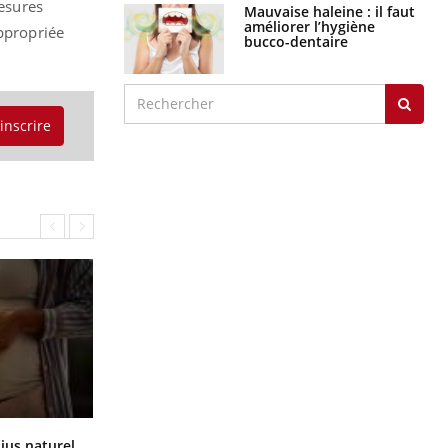
graves
mesures
appropriée
Maladie de Charcot
(Sclérose latérale
amyotrophique)
'inscrire
J'AI MAL
Comment oublier les écrans en
 jus naturel