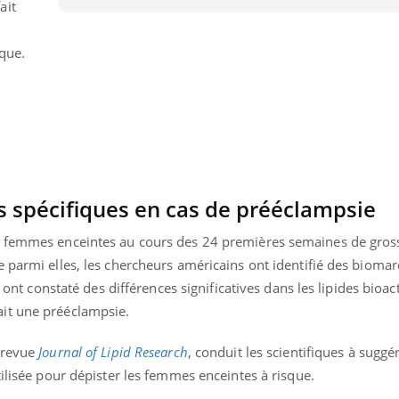
ait
sque.
es spécifiques en cas de prééclampsie
7 femmes enceintes au cours des 24 premières semaines de gross
 parmi elles, les chercheurs américains ont identifié des biomar
s ont constaté des différences significatives dans les lipides bioac
it une prééclampsie.
uline & Charge mentale : et si on
Eczéma Chronique des
tube
Youtube
Youtube
Y
it en parler??
préparer pour l’été !
 revue
Journal of Lipid Research
, conduit les scientifiques à suggé
026, l'insuline dans le diabète de type 2
L'été arrive… et avec lui,
tilisée pour dépister les femmes enceintes à risque.
e entourée d'idées reçues chez les
rythme de vie ! Vacances, 