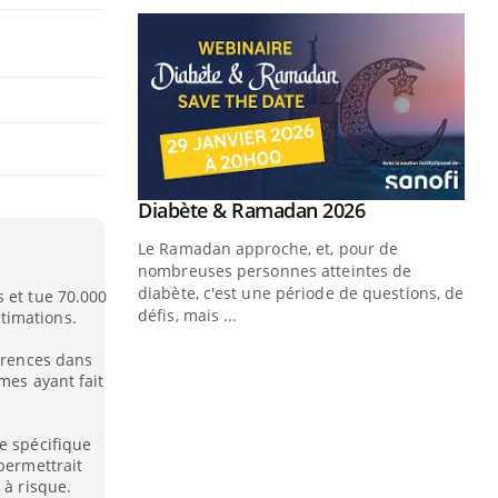
 et tue 70.000
timations.
férences dans
mes ayant fait
e spécifique
permettrait
 à risque.