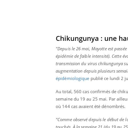
i manger moins
Mordue par une tique en
ines pourrait
vacances, elle reste dans
nt être bénéfique
le coma pendant 42 jours
Chikungunya : une hau
"Depuis le 26 mai, Mayotte est passé
épidémie de faible intensité). Cette é
transmission du virus chikungunya su
augmentation depuis plusieurs semai
épidémiologique
publié ce lundi 2 j
Au total, 560 cas confirmés de chik
semaine du 19 au 25 mai. Par ailleu
où 144 cas avaient été dénombrés.
"Comme observé depuis le début de la 
touchés. À la semaine 21 (du 19 au 25