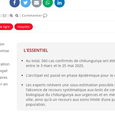
|
|
|
Commenter
e tigre
mayotte
son
L'ESSENTIEL
smise
Au total, 560 cas confirmés de chikungunya ont été
ration
entre le 3 mars et le 25 mai 2025.
hipel
Mordue par un
Comment
L'archipel est passé en phase épidémique pour le
aires
barracuda, une petite fille
sommeil
secourue grâce à un
vacance
er en
Les experts relèvent une sous-estimation possible 
réflexe essentiel
l’absence de recours systématique aux tests de co
biologique du chikungunya aux urgences et en mé
Légionellose en Suisse :
Bilan pr
ville, ainsi qu’à un recours aux soins limité d’une p
quelle est l’origine de la
les kiné
contamination ?
bientôt 
population.