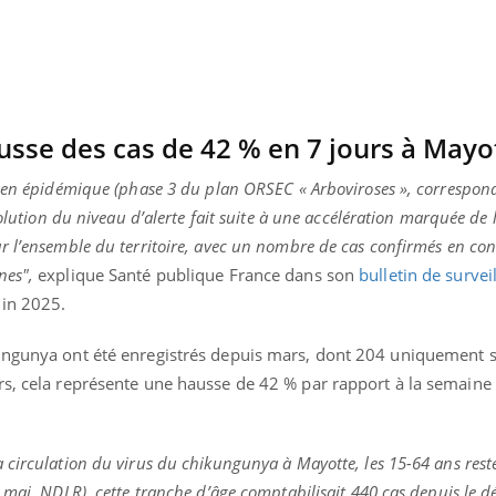
Allergies alimentaires :
TDAH : q
une nouvelle arme contre
traitem
les réactions sévères
États-Un
sse des cas de 42 % en 7 jours à Mayo
e en épidémique (phase 3 du plan ORSEC « Arboviroses », correspon
volution du niveau d’alerte fait suite à une accélération marquée de 
r l’ensemble du territoire, avec un nombre de cas confirmés en con
nes",
explique Santé publique France dans son
bulletin de survei
uin 2025.
ungunya ont été enregistrés depuis mars, dont 204 uniquement s
rs, cela représente une hausse de 42 % par rapport à la semaine
circulation du virus du chikungunya à Mayotte, les 15-64 ans reste
 mai, NDLR), cette tranche d’âge comptabilisait 440 cas depuis le d