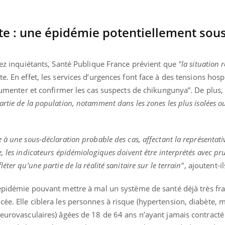
e : une épidémie potentiellement sous
Youtube
bète & Ramadan 2026
Un « jumeau numériq
tube
Youtube
faciliter l’accès à la 
ssez inquiétants, Santé Publique France prévient que
"la situation 
Ramadan approche, et, pour de
Youtube
préventive
breuses personnes atteintes de
. En effet, les services d’urgences font face à des tensions hospi
Un établissement lié à u
ète, c'est une période de questions, de
documenter et confirmer les cas suspects de chikungunya”. De plus
mutualiste innove en mat
s, mais ...
rtie de la population, notamment dans les zones les plus isolées o
santé : l'utilisation d'un 
numérique » permet ...
 à une sous-déclaration probable des cas, affectant la représentativ
, les indicateurs épidémiologiques doivent être interprétés avec pru
ter qu’une partie de la réalité sanitaire sur le terrain"
, ajoutent-il
pidémie pouvant mettre à mal un système de santé déjà très frag
ée. Elle ciblera les personnes à risque (hypertension, diabète, 
neurovasculaires) âgées de 18 de 64 ans n’ayant jamais contracté l