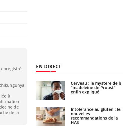
EN DIRECT
 enregistrés
 gérer le
Cerveau : le mystère de la
 chikungunya.
 des enfants en
"madeleine de Proust"
s ?
enfin expliqué
liée à
nfirmation
decine de
évention : ce que
Intolérance au gluten : les
artie de la
s pourront
nouvelles
faire
recommandations de la
HAS