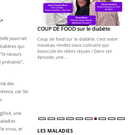
-
Youtube
ue » pour
COUP DE FOOD sur le diabète
Youtube
médecine
réelle pourrait
Coup de food sur le diabète, c'est votre
nouveau rendez-vous culinaire qui
talières qui
n groupe
bouscule les idées reçues ! Dans cet
,
"le recours
ière de bilan de
épisode, une ...
u précaires"
,
« jumeau
Qu
You
êtr
ité des
"Le
qua
dence, car les
Doc
s.
dir
ilisé, une
maladies
e virus, et
LES MALADIES