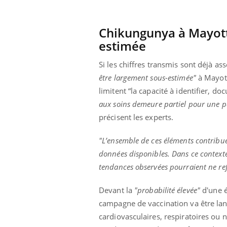
Chikungunya à Mayott
estimée
ale : et si on
Eczéma Chronique des Mains : se
Dia
Youtube
You
ube
Youtube
préparer pour l’été !
Si les chiffres transmis sont déjà a
Le 
 diabète de type 2
L'été arrive… et avec lui, un tout nouveau
nom
être largement sous-estimée"
à Mayotte
ues chez les
rythme de vie ! Vacances, plage, piscine,
diab
limitent “la capacité à identifier, 
ez les soignants.
soleil, activités en plein air… Nos mains
défi
aux soins demeure partiel pour une pa
sont ...
précisent les experts.
"L’ensemble de ces éléments contribue
données disponibles. Dans ce contexte
tendances observées pourraient ne reflé
Devant la
"probabilité élevée"
d'une é
campagne de vaccination va être lanc
cardiovasculaires, respiratoires ou 