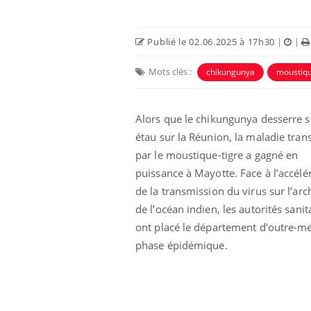
Publié le 02.06.2025 à 17h30
|
|
Mots clés :
chikungunya
moustiqu
Alors que le chikungunya desserre 
étau sur la Réunion, la maladie tran
par le moustique-tigre a gagné en
puissance à Mayotte. Face à l’accélé
de la transmission du virus sur l’arc
aleurs :
Grossesse et chaleur : ce
de l’océan indien, les autorités sanit
 le risque de
que dit la science
rimpe-t-il ?
ont placé le département d’outre-m
phase épidémique.
 pourrait-il
Le smartphone nuit-il à
la propagation du
l'apprentissage de la
lecture ?