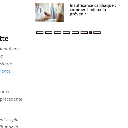
uel est ce
Insuffisance cardiaque :
ent autorisé aux
comment mieux la
is ?
prévenir
tte
dant à une
la
stante
llance
ur la
 précédente
nt les plus
ébut de la