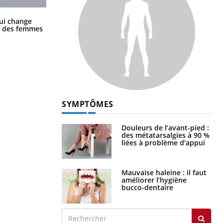
La sieste empêche-t-elle de dormir
ui change
la nuit ?
ge des femmes
SYMPTÔMES
Douleurs de l’avant-pied :
des métatarsalgies à 90 %
liées à problème d’appui
Mauvaise haleine : il faut
améliorer l’hygiène
bucco-dentaire