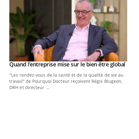
Yout
Quand l’entreprise mise sur le bien être global
Youtube
ndez-
"Les rendez-vous de la santé et de la qualité de vie au
cet
travail" de Pourquoi Docteur reçoivent Régis Blugeon,
DRH et directeur ...
Ecz
You
(3/3
Dans