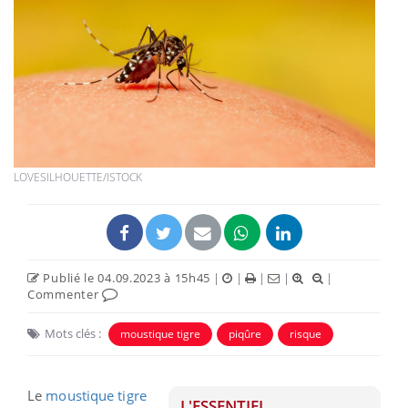
LOVESILHOUETTE/ISTOCK
Publié le 04.09.2023 à 15h45
|
|
|
|
|
Commenter
Mots clés :
moustique tigre
piqûre
risque
Le
moustique tigre
L'ESSENTIEL