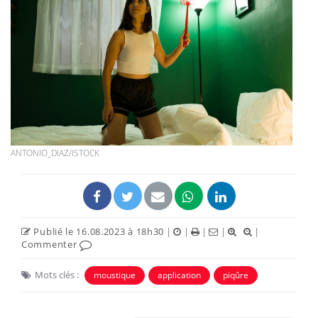
ANTONIO_DIAZ/ISTOCK
Publié le 16.08.2023 à 18h30
|
|
|
|
|
Commenter
Mots clés :
moustique
application
piqûre