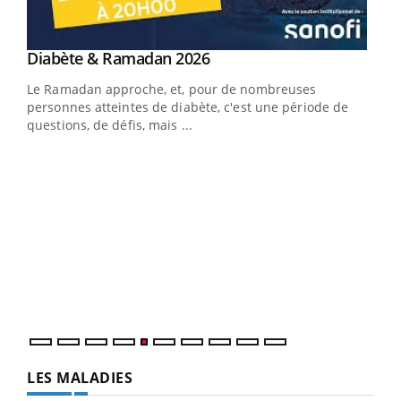
Youtube
Diabète & Ramadan 2026
Youtube
Le Ramadan approche, et, pour de nombreuses
vie !
personnes atteintes de diabète, c'est une période de
…
questions, de défis, mais ...
Un 
You
à l
Un é
mati
numé
LES MALADIES