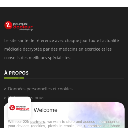
Le site santé de référence avec chaque jour toute l'actualité
médicale decryptée par des médecins en exercice et les
conseils des meilleurs spécialistes.
À PROPOS
Données personnelles et cookies
Qui sommes-nous
Conditions d'utilisation
Welcome
Plan du site
With our 225
partners
, we wish to store and access information on
Mentions Légales
your devices (cookies, pixels in emails, etc.), combine and share