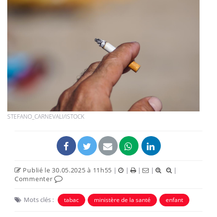
STEFANO_CARNEVALI/ISTOCK
Publié le 30.05.2025 à 11h55
|
|
|
|
|
Commenter
Mots clés :
tabac
ministère de la santé
enfant