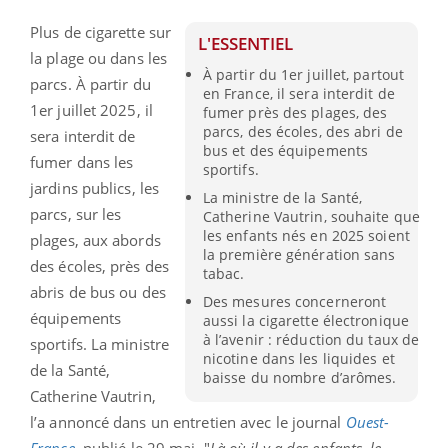
Plus de cigarette sur
L'ESSENTIEL
la plage ou dans les
À partir du 1er juillet, partout
parcs. À partir du
en France, il sera interdit de
1er juillet 2025, il
fumer près des plages, des
parcs, des écoles, des abri de
sera interdit de
bus et des équipements
fumer dans les
sportifs.
jardins publics, les
La ministre de la Santé,
parcs, sur les
Catherine Vautrin, souhaite que
les enfants nés en 2025 soient
plages, aux abords
la première génération sans
des écoles, près des
tabac.
abris de bus ou des
Des mesures concerneront
équipements
aussi la cigarette électronique
à l’avenir : réduction du taux de
sportifs. La ministre
nicotine dans les liquides et
de la Santé,
baisse du nombre d’arômes.
Catherine Vautrin,
l’a annoncé dans un entretien avec le journal
Ouest-
France
, publié le 29 mai. "
Là où il y a des enfants, le