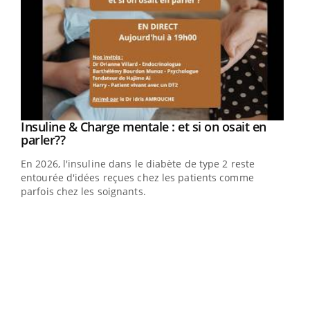
Insuline & Charge mentale : et si on osait en
Youtube
Youtube
parler??
En 2026, l'insuline dans le diabète de type 2 reste
entourée d'idées reçues chez les patients comme
parfois chez les soignants.
Ecz
You
pour
L'ét
Vaca
Nos 