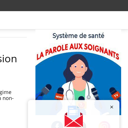
sion
égime
n non-
Publicité