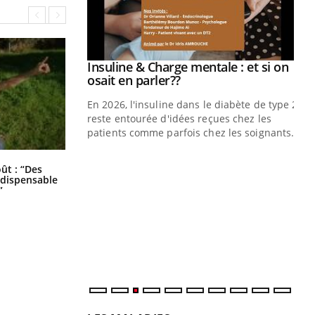
prendre pour
Insuline & Charge mentale : et si on
Youtube
Youtube
osait en parler??
illard mental ou
En 2026, l'insuline dans le diabète de type 2
ptômes de la
reste entourée d'idées reçues chez les
ples ce qui la rend
patients comme parfois chez les soignants.
Ec
You
Les troubles du sommeil modifient
oût : “Des
pré
votre cerveau !
indispensable
”
L'é
ryt
sol
sont