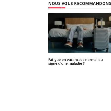
NOUS VOUS RECOMMANDON
Ecz
You
exp
Il y
d'au
ques
mont
Fatigue en vacances : normal ou
signe d’une maladie ?