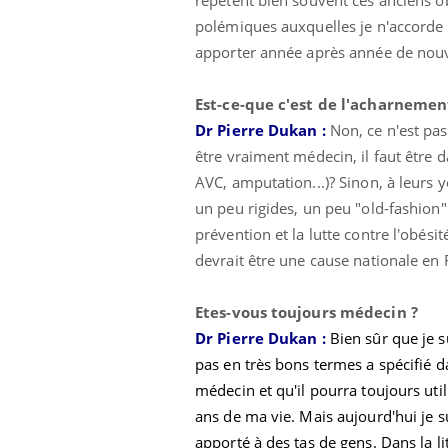
polémiques auxquelles je n'accorde a
apporter année après année de nouve
Est-ce-que c'est de l'acharnement
Dr Pierre Dukan :
Non, ce n'est pa
être vraiment médecin, il faut être d
AVC, amputation...)? Sinon, à leurs y
un peu rigides, un peu "old-fashion"
prévention et la lutte contre l'obési
devrait être une cause nationale en 
Etes-vous toujours médecin ?
Dr Pierre Dukan :
Bien sûr que je s
pas en très bons termes a spécifié d
médecin et qu'il pourra toujours util
ans de ma vie. Mais aujourd'hui je su
apporté à des tas de gens. Dans la l