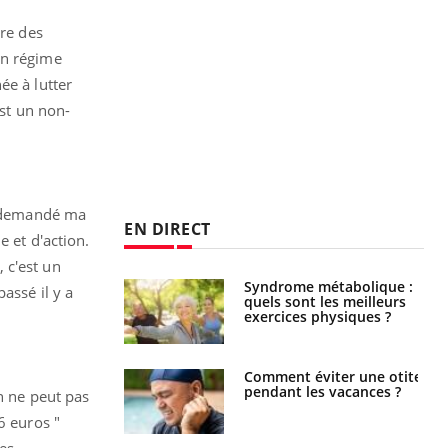
dre des
on régime
ée à lutter
est un non-
nt demandé ma
EN DIRECT
e et d'action.
 c'est un
ubles du sommeil
Syndrome métabolique :
assé il y a
t votre cerveau !
quels sont les meilleurs
exercices physiques ?
nt est-il trop
Comment éviter une otite
e ou simplement
pendant les vacances ?
n ne peut pas
pathique ?
6 euros "
ces