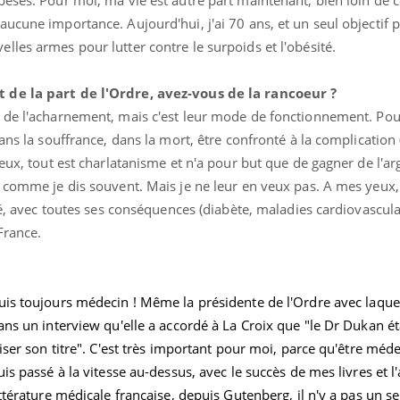
Éclipse solaire du 12 août
Bébés, j
ucune importance. Aujourd'hui, j'ai 70 ans, et un seul objectif p
: “Des verres adaptés,
quelle t
c'est indispensable pour
pharmac
lles armes pour lutter contre le surpoids et l'obésité.
la santé des yeux”
vacance
 de la part de l'Ordre, avez-vous de la rancoeur ?
s de l'acharnement, mais c'est leur mode de fonctionnement. Pou
ans la souffrance, dans la mort, être confronté à la complication 
eux, tout est charlatanisme et n'a pour but que de gagner de l'arg
 comme je dis souvent. Mais je ne leur en veux pas. A mes yeux,
té, avec toutes ses conséquences (diabète, maladies cardiovasculair
France.
uis toujours médecin ! Même la présidente de l'Ordre avec laquel
ans un interview qu'elle a accordé à La Croix que "le Dr Dukan ét
iser son titre". C'est très important pour moi, parce qu'être méde
is passé à la vitesse au-dessus, avec le succès de mes livres et l'
ittérature médicale française, depuis Gutenberg, il n'y a pas un 