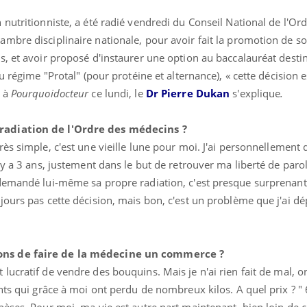
 nutritionniste, a été radié vendredi du Conseil National de l'Or
mbre disciplinaire nationale, pour avoir fait la promotion de s
, et avoir proposé d'instaurer une option au baccalauréat destin
u régime "Protal" (pour protéine et alternance), « cette décision 
e à
Pourquoidocteur
ce lundi, le
Dr Pierre Dukan
s'explique
.
radiation de l'Ordre des médecins ?
rès simple, c'est une vieille lune pour moi. J'ai personnelleme
y a 3 ans, justement dans le but de retrouver ma liberté de parol
demandé lui-même sa propre radiation, c'est presque surprenant,
Fatigue en vacances :
Les tro
ours pas cette décision, mais bon, c'est un problème que j'ai dép
normal ou signe d’une
modifien
maladie ?
ons de faire de la médecine un commerce ?
Et si les caries pouvaient
Mon enfa
bientôt disparaître sans
sensibl
lucratif de vendre des bouquins. Mais je n'ai rien fait de mal, o
plombage ?
très em
nts qui grâce à moi ont perdu de nombreux kilos. A quel prix ? " 
èses. Pour moi, ma vie est autre part maintenant, bien loin de 