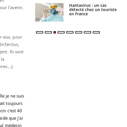
eunes enfants :
Hantavirus : un cas
our l'avenir,
rousse à
détecté chez un touriste
ie pour les
en France
s ?
r eux, pour
(infarctus,
ent. Ils sont
 la
es...),
le je ne suis
ait toujours
cin c'est 40
aide que j'ai
seul médecin