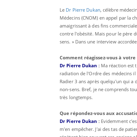
Le
Dr Pierre Dukan
, célèbre médecin
Médecins (CNOM) en appel par la cha
amaigrissant à des fins commerciales
contre l'obésité. Mais pour le père d
sens. » Dans une interview accordé
Comment réagissez-vous à votre 
Dr Pierre Dukan
:
Ma réaction est t
radiation de l'Ordre des médecins il 
Radier 3 ans après quelqu'un qui a 
non-sens. Bref, je ne comprends touj
très longtemps.
Que répondez-vous aux accusati
Dr Pierre Dukan
:
Evidemment c'est 
m'en empêcher. J'ai des tas de patie
répètent bien souvent ces anciens ob