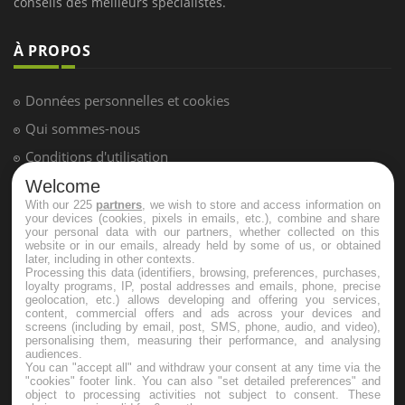
LES MALADIES
Hypotension orthostatique : quand la
pression artérielle chute au lever
Drépanocytose : une déformation des
globules rouges aux conséquences
Welcome
graves
With our 225
partners
, we wish to store and access information on
your devices (cookies, pixels in emails, etc.), combine and share
your personal data with our partners, whether collected on this
website or in our emails, already held by some of us, or obtained
Maladie de Charcot (Sclérose latérale
later, including in other contexts.
amyotrophique)
Processing this data (identifiers, browsing, preferences, purchases,
loyalty programs, IP, postal addresses and emails, phone, precise
geolocation, etc.) allows developing and offering you services,
content, commercial offers and ads across your devices and
screens (including by email, post, SMS, phone, audio, and video),
personalising them, measuring their performance, and analysing
audiences.
You can "accept all" and withdraw your consent at any time via the
"cookies" footer link
. You can also "set detailed preferences" and
object to processing activities not subject to consent. These