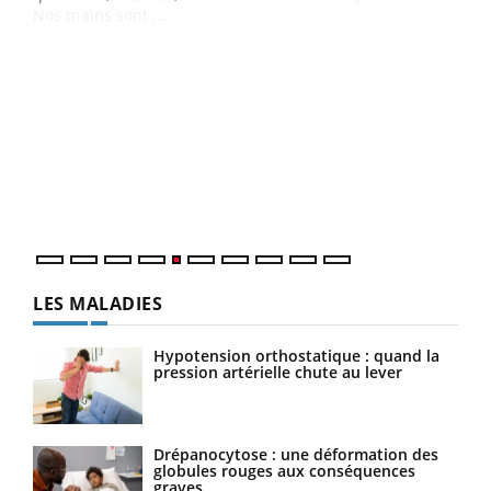
Un 
You
à l
Un é
mati
numé
LES MALADIES
Hypotension orthostatique : quand la
pression artérielle chute au lever
Drépanocytose : une déformation des
globules rouges aux conséquences
graves