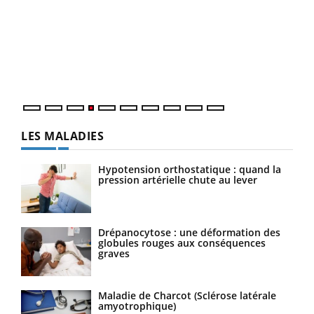
Dia
You
Le 
pers
ques
LES MALADIES
Hypotension orthostatique : quand la
pression artérielle chute au lever
Drépanocytose : une déformation des
globules rouges aux conséquences
graves
Maladie de Charcot (Sclérose latérale
amyotrophique)