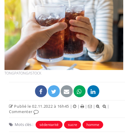
TONGPATONG/ISTOCK
Publié le 02.11.2022 à 16h45
|
|
|
|
|
Commenter
Mots clés :
sédentarité
sucre
homme