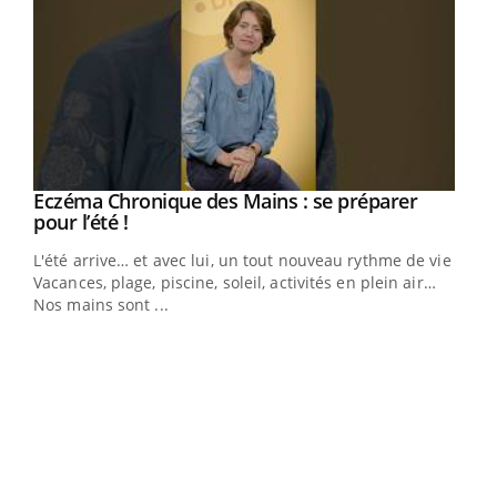
Eczéma Chronique des Mains : se préparer
Youtube
Youtube
pour l’été !
L'été arrive… et avec lui, un tout nouveau rythme de vie !
Vacances, plage, piscine, soleil, activités en plein air…
Nos mains sont ...
Dia
You
Le 
pers
ques