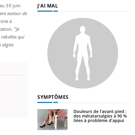
J'AI MAL
au 30 juin
ière autour de
site à
ntation.
"Je
rebelles qui
s algies
SYMPTÔMES
Douleurs de l’avant-pied :
des métatarsalgies à 90 %
liées à problème d’appui