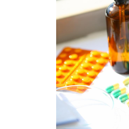
La sieste empêche-t-elle
de dormir la nuit ?
VIH : la fin du comprimé
tous les jours se profile-t-
elle enfin ?
Pourquoi votre ventre
gâche-t-il les premiers
jours de vos vacances ?