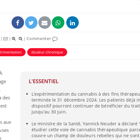
|
|
|
Commenter
érimentation
douleur chronique
ence en fer : comprendre pour
Insuline & Charge ment
tube
Youtube
Youtube
Yout
venir
osait en parler??
 À
gue, irritabilité, brouillard mental ou
En 2026, l'insuline dans l
L'ESSENTIEL
age
e alopécie… Les symptômes de la
reste entourée d'idées re
nce en fer sont multiples ce qui la rend
patients comme parfois ch
.
L’expérimentation du cannabis à des fins thérapeut
à des
terminée le 31 décembre 2024. Les patients déjà i
est
dispositif pourront continuer de bénéficier du tra
jusqu’au 30 juin.
s aux
Le ministre de la Santé, Yannick Neuder a déclaré "
étudier cette voie de cannabis thérapeutique parc
uses
couvre un champ de douleurs rebelles qui ne sont
e