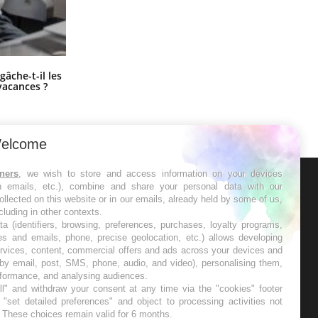
Fortes chaleurs : pourquoi le risque
âche-t-il les
de noyade grimpe-t-il ?
vacances ?
elcome
tners
, we wish to store and access information on your devices
in emails, etc.), combine and share your personal data with our
ER
ollected on this website or in our emails, already held by some of us,
ncluding in other contexts.
ta (identifiers, browsing, preferences, purchases, loyalty programs,
s les semaines les meilleures
es and emails, phone, precise geolocation, etc.) allows developing
ervices, content, commercial offers and ads across your devices and
 by email, post, SMS, phone, audio, and video), personalising them,
rformance, and analysing audiences.
l" and withdraw your consent at any time via the "cookies" footer
"set detailed preferences" and object to processing activities not
. These choices remain valid for 6 months.