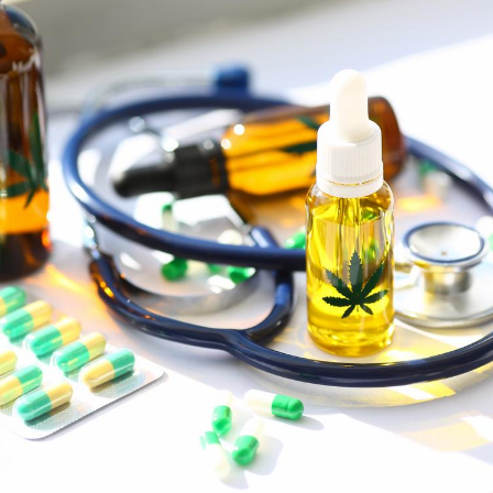
Fortes chaleurs :
Grossess
pourquoi le risque de
que dit 
noyade grimpe-t-il ?
Le Viagra pourrait-il
Le smart
freiner la propagation du
l'appren
cancer ?
lecture 
Pourquoi manger moins
Mordue 
de protéines pourrait
vacances
finalement être bénéfique
le coma