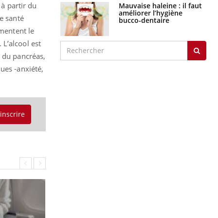
 à partir du
Mauvaise haleine : il faut
améliorer l’hygiène
de santé
bucco-dentaire
gmentent le
L’alcool est
t du pancréas,
ues -anxiété,
'inscrire