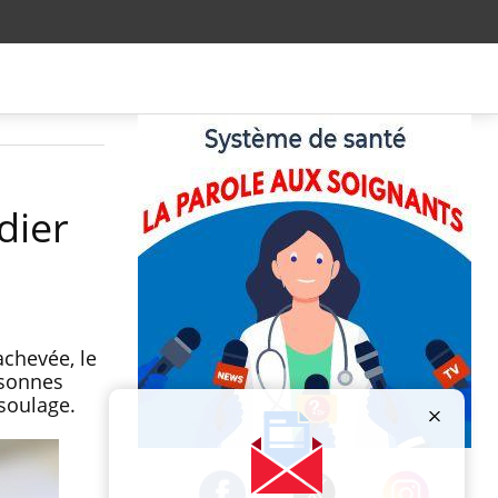
dier
achevée, le
rsonnes
soulage.
Publicité