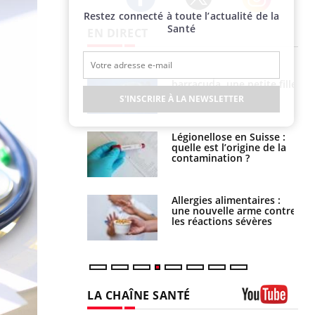
Restez connecté à toute l’actualité de la
Twitter
Facebook
Instagram
Santé
EN DIRECT
e et chaleur : ce
Mordue par un
la science
barracuda, une petite fille
secourue grâce à un
S'INSCRIRE À LA NEWSLETTER
réflexe essentiel
phone nuit-il à
Légionellose en Suisse :
tissage de la
quelle est l’origine de la
?
contamination ?
par une tique en
Allergies alimentaires :
, elle reste dans
une nouvelle arme contre
 pendant 42 jours
les réactions sévères
LA CHAÎNE SANTÉ
Youtube