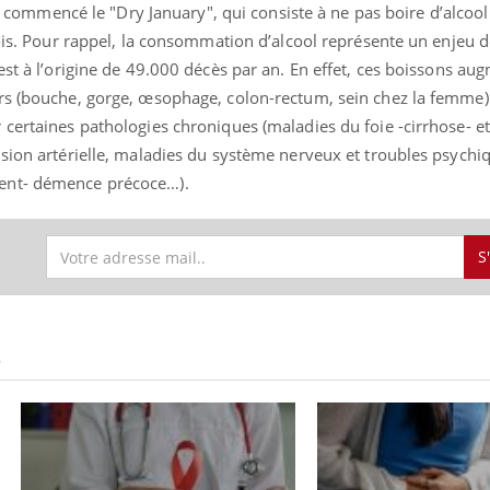
oir commencé le "Dry January", qui consiste à ne pas boire d’alcool
mois. Pour rappel, la consommation d’alcool représente un enjeu 
est à l’origine de 49.000 décès par an. En effet, ces boissons au
rs (bouche, gorge, œsophage, colon-rectum, sein chez la femme). 
 certaines pathologies chroniques (maladies du foie -cirrhose- e
sion artérielle, maladies du système nerveux et troubles psychiq
ent- démence précoce…).
S
S