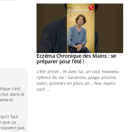
ale : et si on
Eczéma Chronique des Mains : se
Youtube
ube
Youtube
préparer pour l’été !
e diabète de type 2
L'été arrive… et avec lui, un tout nouveau
çues chez les
rythme de vie ! Vacances, plage, piscine,
ez les soignants.
soleil, activités en plein air… Nos mains
ique s’est
sont ...
Di
nclus dans le
You
itement
Le 
nom
qu’il faut
dia
e que ça
défi
 souvent pas