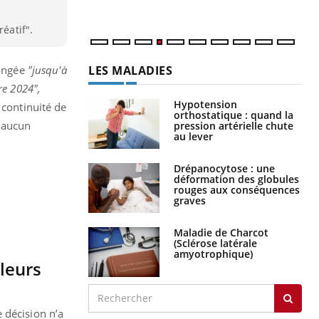
réatif".
LES MALADIES
longée
"jusqu'à
re 2024",
Hypotension
 continuité de
orthostatique : quand la
s aucun
pression artérielle chute
au lever
Drépanocytose : une
déformation des globules
rouges aux conséquences
graves
Maladie de Charcot
(Sclérose latérale
amyotrophique)
leurs
 décision n’a