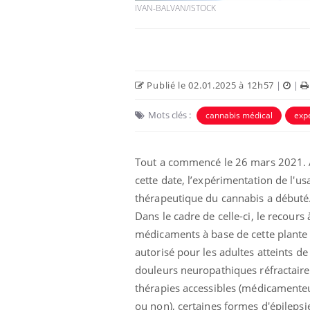
IVAN-BALVAN/ISTOCK
Publié le 02.01.2025 à 12h57
|
|
Mots clés :
cannabis médical
exp
Eczéma Chronique des Mains :
Car
Youtube
You
Youtube
expliquer ma maladie
pré
Tout a commencé le 26 mars 2021.
Il y a des sujets qui sont faciles à aborder...
Fati
cette date, l’expérimentation de l'us
d'autres non ! D'un côté, poser des
mêm
questions sur la maladie d'un proche c'est
care
thérapeutique du cannabis a débuté
montrer ...
...
Dans le cadre de celle-ci, le recours 
médicaments à base de cette plante 
autorisé pour les adultes atteints de
douleurs neuropathiques réfractaire
thérapies accessibles (médicamente
ou non), certaines formes d'épilepsi