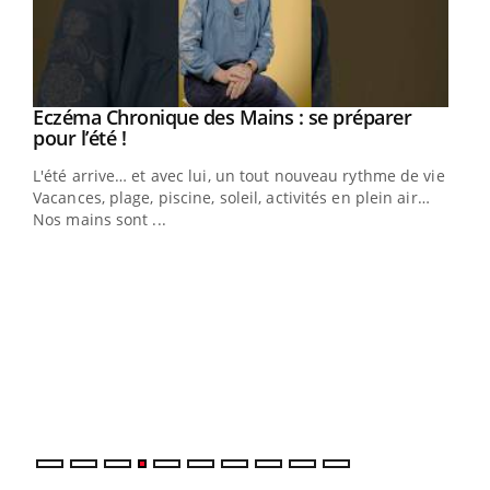
Eczéma Chronique des Mains : se préparer
Youtube
Youtube
pour l’été !
L'été arrive… et avec lui, un tout nouveau rythme de vie !
Vacances, plage, piscine, soleil, activités en plein air…
Nos mains sont ...
Dia
You
Le 
pers
ques