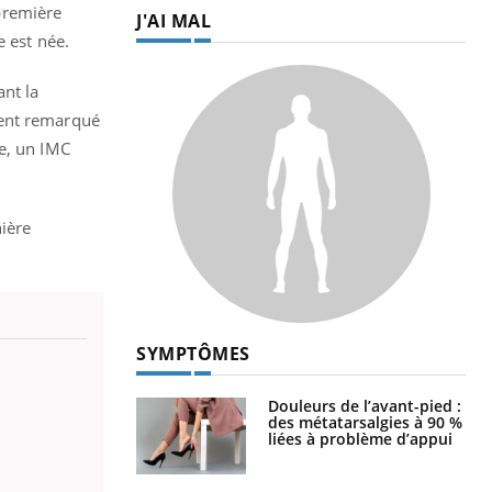
 première
J'AI MAL
e est née.
ant la
ment remarqué
le, un IMC
nière
SYMPTÔMES
Douleurs de l’avant-pied :
des métatarsalgies à 90 %
liées à problème d’appui