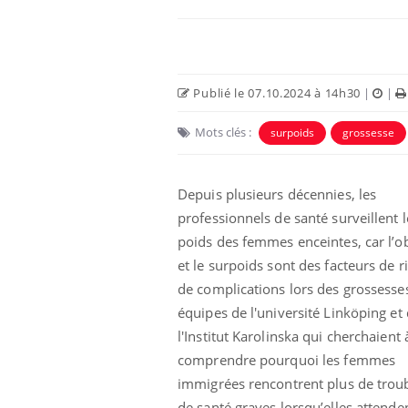
Publié le 07.10.2024 à 14h30
|
|
Mots clés :
surpoids
grossesse
Eczéma Chronique des Mains :
Car
Youtube
You
Youtube
expliquer ma maladie
pré
Depuis plusieurs décennies, les
professionnels de santé surveillent l
Il y a des sujets qui sont faciles à aborder...
Fati
d'autres non ! D'un côté, poser des
mêm
poids des femmes enceintes, car l’o
questions sur la maladie d'un proche c'est
care
et le surpoids sont des facteurs de r
montrer ...
...
de complications lors des grossesse
équipes de l'université Linköping et
l'Institut Karolinska qui cherchaient 
comprendre pourquoi les femmes
immigrées rencontrent plus de trou
de santé graves lorsqu’elles attende