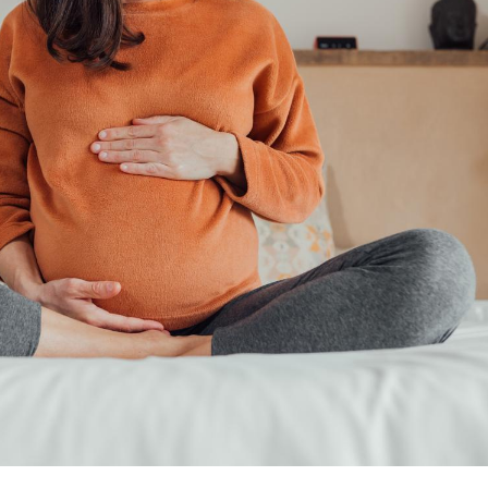
Le Viagra pourrait-il
Le smart
freiner la propagation du
l'appren
cancer ?
lecture 
Pourquoi manger moins
Mordue 
de protéines pourrait
vacances
finalement être bénéfique
le coma
Grossesse et chaleur : ce
Mordue 
que dit la science
barracud
secouru
réflexe 