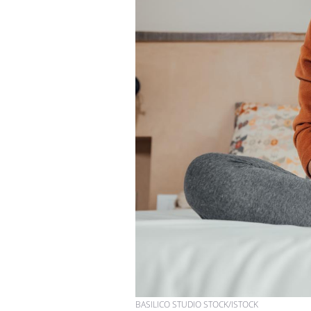
VIH : la fin du comprimé
tous les jours se profile-t-
elle enfin ?
Pourquoi votre ventre
gâche-t-il les premiers
jours de vos vacances ?
Fortes chaleurs :
pourquoi le risque de
noyade grimpe-t-il ?
BASILICO STUDIO STOCK/ISTOCK