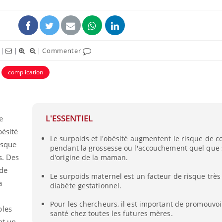
|
|
|
Commenter
complication
ence en fer : comprendre pour
Insuline & Charge ment
tube
Youtube
Youtube
Yout
venir
osait en parler??
L'ESSENTIEL
e
gue, irritabilité, brouillard mental ou
En 2026, l'insuline dans l
e alopécie… Les symptômes de la
reste entourée d'idées re
bésité
Le surpoids et l'obésité augmentent le risque de c
nce en fer sont multiples ce qui la rend
patients comme parfois ch
isque
pendant la grossesse ou l'accouchement quel que s
s. Des
d'origine de la maman.
 de
Le surpoids maternel est un facteur de risque trè
à
diabète gestationnel.
Pour les chercheurs, il est important de promouvoi
bles
santé chez toutes les futures mères.
nt un