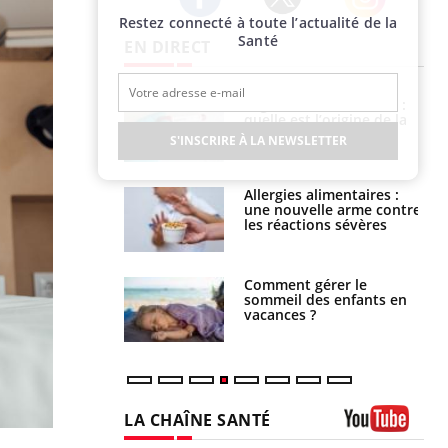
Restez connecté à toute l’actualité de la
Twitter
Facebook
Instagram
Santé
EN DIRECT
phone nuit-il à
Légionellose en Suisse :
tissage de la
quelle est l’origine de la
?
contamination ?
S'INSCRIRE À LA NEWSLETTER
par une tique en
Allergies alimentaires :
, elle reste dans
une nouvelle arme contre
 pendant 42 jours
les réactions sévères
par un
Comment gérer le
a, une petite fille
sommeil des enfants en
e grâce à un
vacances ?
essentiel
LA CHAÎNE SANTÉ
Youtube