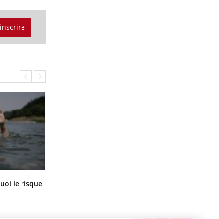
'inscrire
Le Viagra pourrait-il freiner la
uoi le risque
propagation du cancer ?
?