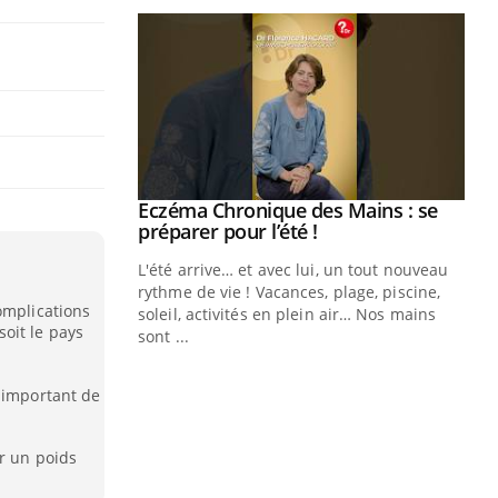
ale : et si on
Eczéma Chronique des Mains : se
Youtube
ube
Youtube
préparer pour l’été !
e diabète de type 2
L'été arrive… et avec lui, un tout nouveau
çues chez les
rythme de vie ! Vacances, plage, piscine,
omplications
ez les soignants.
soleil, activités en plein air… Nos mains
oit le pays
sont ...
Di
You
s important de
Le 
nom
dia
r un poids
défi