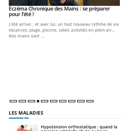
Eczéma Chronique des Mains : se préparer
Youtube
Youtube
pour l’été !
L'été arrive… et avec lui, un tout nouveau rythme de vie !
Vacances, plage, piscine, soleil, activités en plein air…
Nos mains sont ...
Dia
You
Le 
pers
ques
LES MALADIES
Hypotension orthostatique : quand la