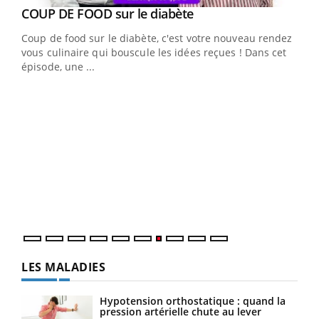
Youtube
cès
COUP DE FOOD sur le diabète
Youtube
Coup de food sur le diabète, c'est votre nouveau rendez-
 en
vous culinaire qui bouscule les idées reçues ! Dans cet
u
épisode, une ...
Qua
You
"Les
trav
DRH 
LES MALADIES
Hypotension orthostatique : quand la
pression artérielle chute au lever