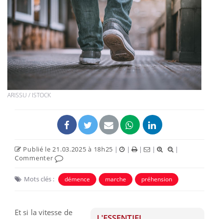
ARISSU / ISTOCK
Publié le 21.03.2025 à 18h25
|
|
|
|
|
Commenter
Mots clés :
démence
marche
préhension
Et si la vitesse de
L'ESSENTIEL