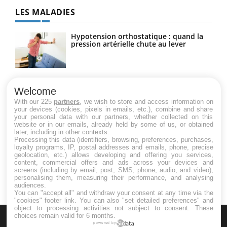
LES MALADIES
Hypotension orthostatique : quand la
pression artérielle chute au lever
Drépanocytose : une déformation des
globules rouges aux conséquences
Welcome
graves
With our 225
partners
, we wish to store and access information on
your devices (cookies, pixels in emails, etc.), combine and share
your personal data with our partners, whether collected on this
website or in our emails, already held by some of us, or obtained
Maladie de Charcot (Sclérose latérale
later, including in other contexts.
amyotrophique)
Processing this data (identifiers, browsing, preferences, purchases,
loyalty programs, IP, postal addresses and emails, phone, precise
geolocation, etc.) allows developing and offering you services,
content, commercial offers and ads across your devices and
screens (including by email, post, SMS, phone, audio, and video),
personalising them, measuring their performance, and analysing
audiences.
You can "accept all" and withdraw your consent at any time via the
"cookies" footer link
. You can also "set detailed preferences" and
object to processing activities not subject to consent. These
choices remain valid for 6 months.
powered by