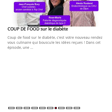
Youtube
cès
COUP DE FOOD sur le diabète
Youtube
Coup de food sur le diabète, c'est votre nouveau rendez-
 en
vous culinaire qui bouscule les idées reçues ! Dans cet
u
épisode, une ...
Qua
You
"Les
trav
DRH 