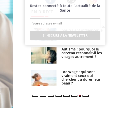
Restez connecté à toute l’actualité de la
Twitter
Facebook
Instagram
Santé
EN DIRECT
nce au gluten : les
Grossesse : ces polluants
es
pourraient influencer le
ndations de la
poids des enfants
S'INSCRIRE À LA NEWSLETTER
ance cardiaque :
Autisme : pourquoi le
 mieux la
cerveau reconnaît-il les
r
visages autrement ?
lage des horaires
Bronzage : qui sont
quel impact sur le
vraiment ceux qui
 ?
cherchent à dorer leur
peau ?