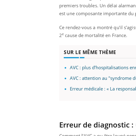
ez les soignants.
soleil, activités en plein air… Nos mains
défi
premiers troubles. Un délai alarmant
sont ...
est une composante importante du p
Ce rendez-vous a montré qu’il s’agiss
e
2
cause de mortalité en France.
SUR LE MÊME THÈME
AVC : plus d’hospitalisations e
AVC : attention au "syndrome d
Erreur médicale : « La responsa
Erreur de diagnostic :
Comment l’AVC a pu être loupé penda