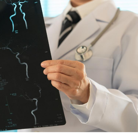
Bilan prévention : ce que
Intoléra
les kinés pourront
nouvell
bientôt faire
recomma
HAS
TDAH : quel est ce
Insuffis
traitement autorisé aux
comment
États-Unis ?
préveni
Cerveau : le mystère de la
Le déca
"madeleine de Proust"
d'été : 
enfin expliqué
sommeil