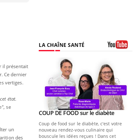
LA CHAÎNE SANTÉ
Youtube
il présentait
r. Ce dernier
es vertiges.
cet état.
n"
, se
Youtube
ue » pour
COUP DE FOOD sur le diabète
Youtube
médecine
Coup de food sur le diabète, c'est votre
lter un
nouveau rendez-vous culinaire qui
n groupe
bouscule les idées reçues ! Dans cet
arition des