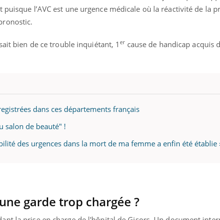
mutualiste innove en mat
s, mais ...
 puisque l’AVC est une urgence médicale où la réactivité de la p
santé : l'utilisation d'un 
ronostic.
numérique » permet ...
er
ait bien de ce trouble inquiétant, 1
cause de handicap acquis de
nregistrées dans ces départements français
u salon de beauté" !
bilité des urgences dans la mort de ma femme a enfin été établie 
 une garde trop chargée ?
nt la prise en charge de l'hôpital de Gisors. Un document inter