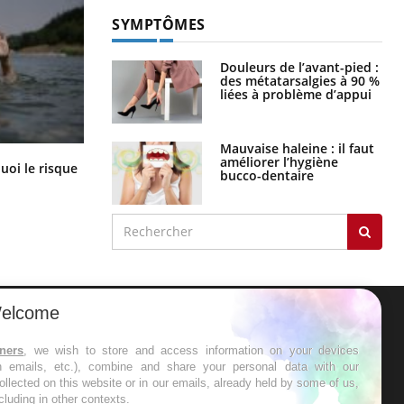
SYMPTÔMES
Douleurs de l’avant-pied :
des métatarsalgies à 90 %
liées à problème d’appui
Mauvaise haleine : il faut
améliorer l’hygiène
Le Viagra pourrait-il freiner la
uoi le risque
bucco-dentaire
propagation du cancer ?
?
elcome
ER
tners
, we wish to store and access information on your devices
in emails, etc.), combine and share your personal data with our
s les semaines les meilleures
ollected on this website or in our emails, already held by some of us,
ncluding in other contexts.