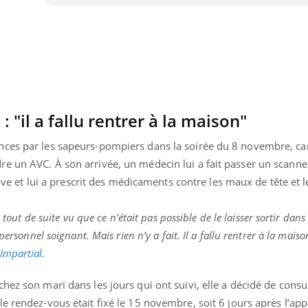
 "il a fallu rentrer à la maison"
ces par les sapeurs-pompiers dans la soirée du 8 novembre, car 
e un AVC. À son arrivée, un médecin lui a fait passer un scanne
rave et lui a prescrit des médicaments contre les maux de tête et l
 tout de suite vu que ce n’était pas possible de le laisser sortir dans 
personnel soignant. Mais rien n’y a fait. Il a fallu rentrer à la maiso
Youtube
bète & Ramadan 2026
Un « jumeau numériq
tube
Youtube
’Impartial.
faciliter l’accès à la 
Ramadan approche, et, pour de
Youtube
préventive
hez son mari dans les jours qui ont suivi, elle a décidé de consu
breuses personnes atteintes de
Un établissement lié à u
ète, c'est une période de questions, de
e rendez-vous était fixé le 15 novembre, soit 6 jours après l’app