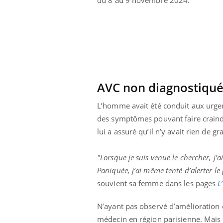
AVC non diagnostiqué :
L’homme avait été conduit aux urgen
des symptômes pouvant faire craindr
lui a assuré qu’il n’y avait rien de g
"Lorsque je suis venue le chercher, j’ai
Paniquée, j’ai même tenté d’alerter le 
ale : et si on
Eczéma Chronique des Mains : se
Dia
Youtube
You
souvient sa femme dans les pages
L
ube
Youtube
préparer pour l’été !
Le 
N’ayant pas observé d’amélioration c
 diabète de type 2
L'été arrive… et avec lui, un tout nouveau
nom
ues chez les
rythme de vie ! Vacances, plage, piscine,
diab
médecin en région parisienne. Mais l