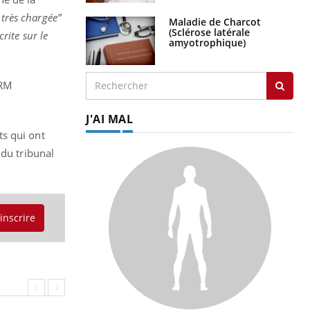
 très chargée”
Maladie de Charcot
(Sclérose latérale
rite sur le
amyotrophique)
IRM
J'AI MAL
ts qui ont
 du tribunal
'inscrire