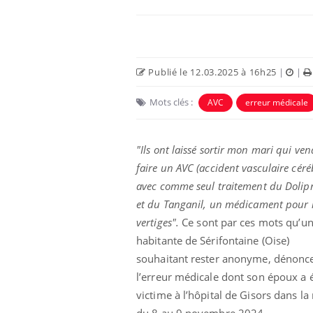
Publié le 12.03.2025 à 16h25
|
|
Mots clés :
AVC
erreur médicale
"Ils ont laissé sortir mon mari qui ven
faire un AVC (accident vasculaire céré
avec comme seul traitement du Dolip
et du Tanganil, un médicament pour 
vertiges".
Ce sont par ces mots qu’u
habitante de Sérifontaine (Oise)
souhaitant rester anonyme, dénonc
l’erreur médicale dont son époux a 
victime à l’hôpital de Gisors dans la 
du 8 au 9 novembre 2024.