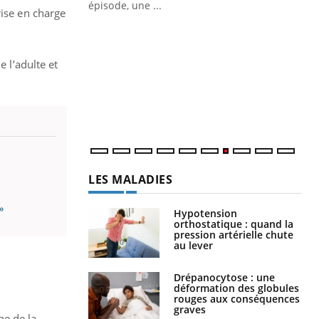
ière de bilan de
épisode, une ...
rise en charge
« jumeau
Qu
You
êtr
 l’adulte et
"Le
qua
Doc
dir
LES MALADIES
»
Hypotension
orthostatique : quand la
pression artérielle chute
au lever
Drépanocytose : une
déformation des globules
rouges aux conséquences
graves
ne de la