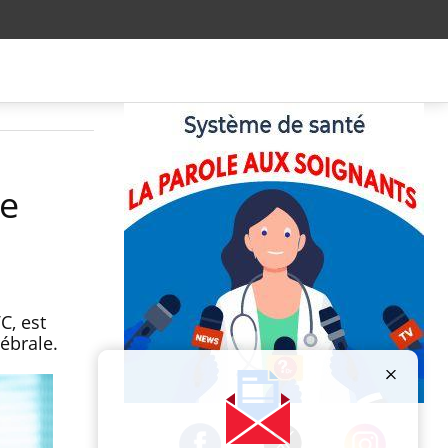
ie
C, est
ébrale.
Publicité