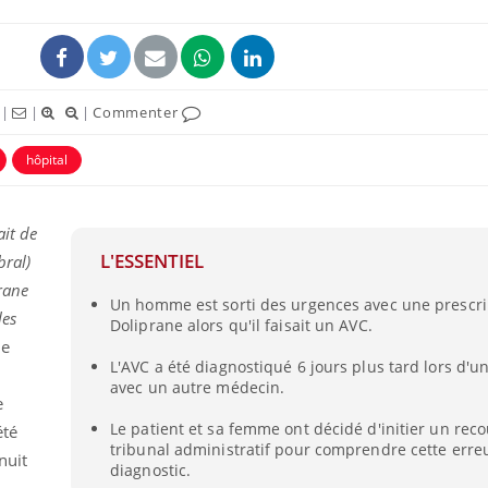
|
|
|
Commenter
hôpital
ait de
L'ESSENTIEL
bral)
rane
Un homme est sorti des urgences avec une prescri
les
Doliprane alors qu'il faisait un AVC.
ne
L'AVC a été diagnostiqué 6 jours plus tard lors d'u
avec un autre médecin.
e
Le patient et sa femme ont décidé d'initier un rec
été
tribunal administratif pour comprendre cette erre
nuit
diagnostic.