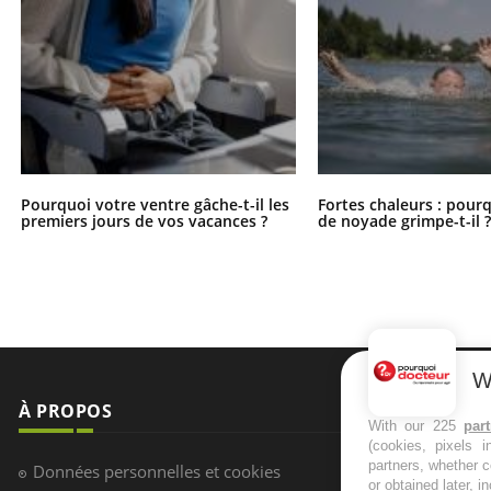
Pourquoi votre ventre gâche-t-il les
Fortes chaleurs : pourq
premiers jours de vos vacances ?
de noyade grimpe-t-il 
W
À PROPOS
NEWSLETT
With our 225
par
(cookies, pixels 
Recevez toute
partners, whether c
Données personnelles et cookies
infos santé
or obtained later, i