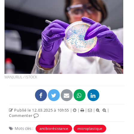
MANJURUL / ISTOCK
Publié le 12.03.2025 à 10h55
|
|
|
|
|
Commenter
Mots clés :
antibiorésistance
microplastique