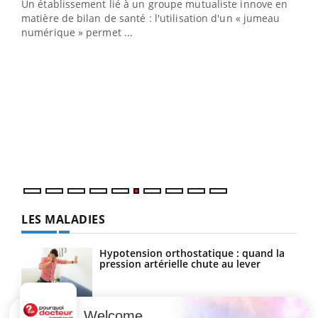
Un établissement lié à un groupe mutualiste innove en
e
matière de bilan de santé : l'utilisation d'un « jumeau
numérique » permet ...
COU
You
Coup
vous
épis
LES MALADIES
Hypotension orthostatique : quand la
pression artérielle chute au lever
Welcome
Drépanocytose : une déformation des