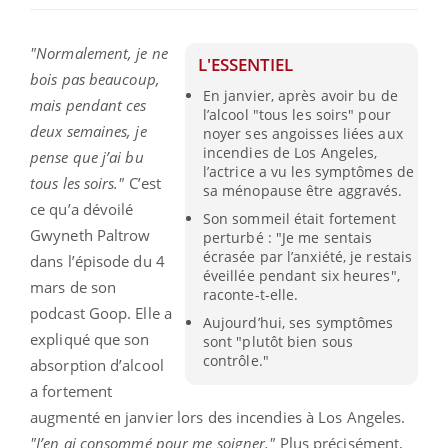
"Normalement, je ne
L'ESSENTIEL
bois pas beaucoup,
En janvier, après avoir bu de
mais pendant ces
l’alcool "tous les soirs" pour
deux semaines, je
noyer ses angoisses liées aux
incendies de Los Angeles,
pense que j’ai bu
l’actrice a vu les symptômes de
tous les soirs."
C’est
sa ménopause être aggravés.
ce qu’a dévoilé
Son sommeil était fortement
Gwyneth Paltrow
perturbé : "Je me sentais
écrasée par l’anxiété, je restais
dans l’épisode du 4
éveillée pendant six heures",
mars de son
raconte-t-elle.
podcast Goop. Elle a
Aujourd’hui, ses symptômes
expliqué que son
sont "plutôt bien sous
contrôle."
absorption d’alcool
a fortement
augmenté en janvier lors des incendies à Los Angeles.
"J’en ai consommé pour me soigner."
Plus précisément,