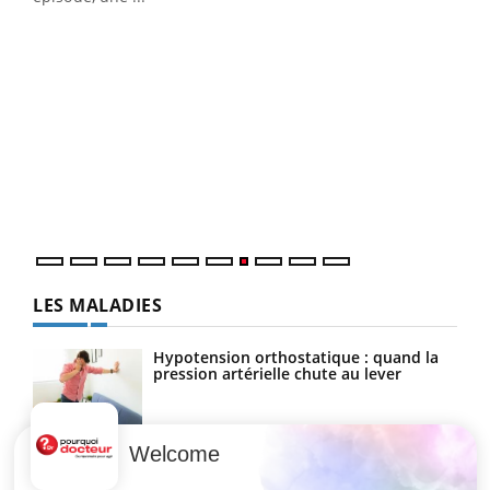
Qua
You
"Les
trav
DRH 
LES MALADIES
Hypotension orthostatique : quand la
pression artérielle chute au lever
Welcome
Drépanocytose : une déformation des
globules rouges aux conséquences
graves