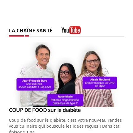
LA CHAÎNE SANTÉ
Youtube
Youtube
cès
COUP DE FOOD sur le diabète
Youtube
Coup de food sur le diabète, c'est votre nouveau rendez-
 en
vous culinaire qui bouscule les idées reçues ! Dans cet
u
épisode, une ...