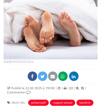
ANDREYPOPOV/ISTOCK
Publié le 22.02.2025 à 15h50
|
|
|
|
|
Commenter
Mots clés :
préservatif
rapport sexuel
bactérie