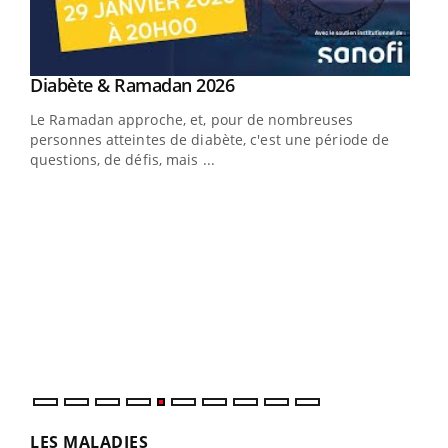
Youtube
Diabète & Ramadan 2026
Youtube
Le Ramadan approche, et, pour de nombreuses
vie !
personnes atteintes de diabète, c'est une période de
…
questions, de défis, mais ...
Un 
You
à l
Un é
mati
numé
LES MALADIES