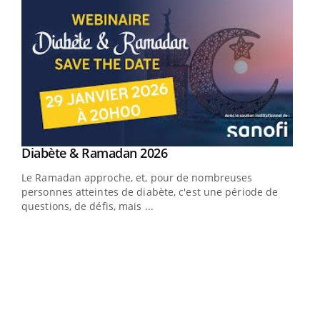
Youtube
Diabète & Ramadan 2026
Youtube
Le Ramadan approche, et, pour de nombreuses
vie !
personnes atteintes de diabète, c'est une période de
…
questions, de défis, mais ...
Un 
You
à l
Un é