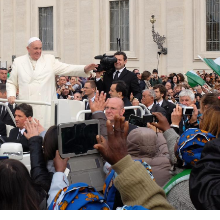
Comment oublier les
Chikung
écrans en vacances ?
West Nil
t-il dan
France ?
Toujours connectés :
Les méd
comment le travail
protègen
empiète de plus en plus
?
sur nos soirées
Cancer colorectal : une
Cytomég
stratégie simple aurait
change d
changé la donne au Pays
charge 
basque
enceint