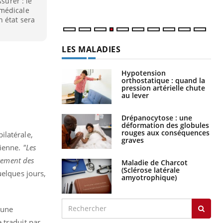
surer : le
 médicale
n état sera
LES MALADIES
Hypotension
orthostatique : quand la
pression artérielle chute
au lever
Drépanocytose : une
déformation des globules
rouges aux conséquences
ilatérale,
graves
rienne.
"Les
arement des
Maladie de Charcot
(Sclérose latérale
uelques jours,
amyotrophique)
'une
 traduit par