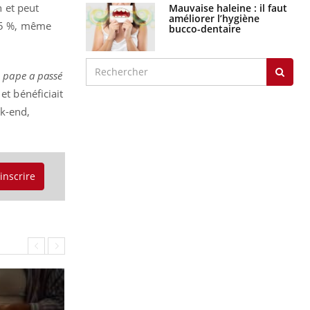
n et peut
Mauvaise haleine : il faut
améliorer l’hygiène
 15 %, même
bucco-dentaire
e pape a passé
et bénéficiait
k-end,
'inscrire