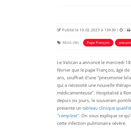
Publié le 19.02.2025 à 13h30
|
|
Mots clés :
Pape François
pneumo
Eczéma Chronique des Mains :
Car
Youtube
You
Youtube
expliquer ma maladie
pré
Le Vatican a annoncé le mercredi 18
février que le pape François, âgé de
Il y a des sujets qui sont faciles à aborder...
Fati
d'autres non ! D'un côté, poser des
mêm
ans, souffrait d'une "pneumonie bila
questions sur la maladie d'un proche c'est
care
qui a nécessité une nouvelle thérapi
montrer ...
...
médicamenteuse". Hospitalisé à Ro
depuis six jours, le souverain pontif
présente un
tableau clinique qualifi
"complexe"
. On vous explique ce qu’
cette infection pulmonaire sévère.