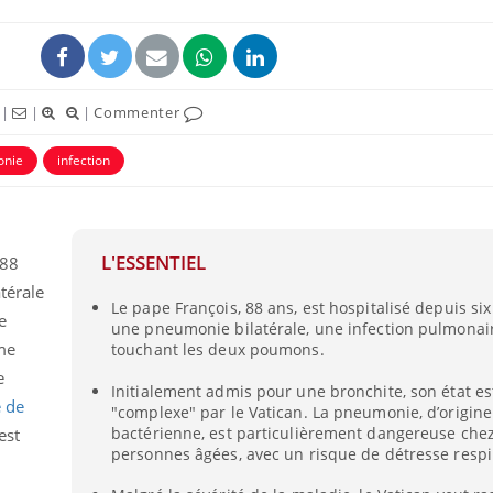
|
|
|
Commenter
nie
infection
ence en fer : comprendre pour
Insuline & Charge ment
tube
Youtube
Youtube
Yout
venir
osait en parler??
L'ESSENTIEL
 88
gue, irritabilité, brouillard mental ou
En 2026, l'insuline dans l
e alopécie… Les symptômes de la
reste entourée d'idées re
térale
Le pape François, 88 ans, est hospitalisé depuis si
nce en fer sont multiples ce qui la rend
patients comme parfois ch
e
une pneumonie bilatérale, une infection pulmonai
me
touchant les deux poumons.
e
Initialement admis pour une bronchite, son état est
é de
"complexe" par le Vatican. La pneumonie, d’origine
bactérienne, est particulièrement dangereuse chez
est
personnes âgées, avec un risque de détresse respi