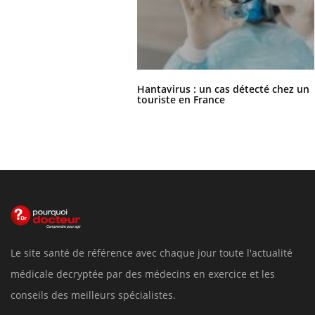
Hantavirus : un cas détecté chez un
touriste en France
Le site santé de référence avec chaque jour toute l'actualité
médicale decryptée par des médecins en exercice et les
conseils des meilleurs spécialistes.