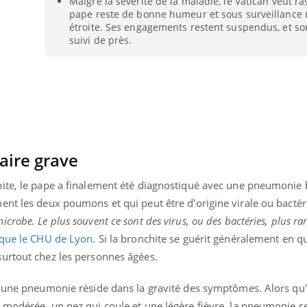
Malgré la sévérité de la maladie, le Vatican veut ras
pape reste de bonne humeur et sous surveillance
étroite. Ses engagements restent suspendus, et so
suivi de près.
aire grave
ite, le pape a finalement été diagnostiqué avec une pneumonie b
ent les deux poumons et qui peut être d'origine virale ou bacté
robe. Le plus souvent ce sont des virus, ou des bactéries, plus r
ique le CHU de Lyon
. Si la bronchite se guérit généralement en q
urtout chez les personnes âgées.
t une pneumonie réside dans la gravité des symptômes. Alors qu
 modérée, un nez qui coule et une légère fièvre, la pneumonie se