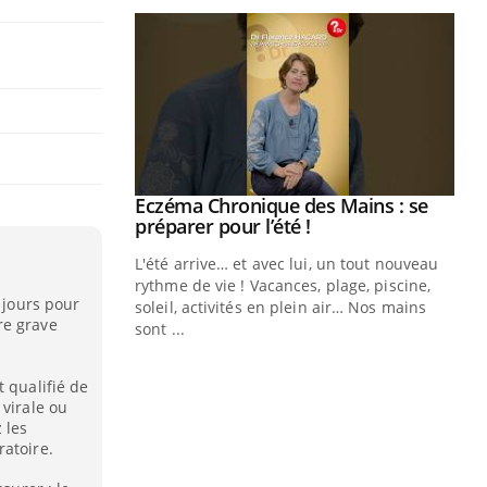
ale : et si on
Eczéma Chronique des Mains : se
Youtube
ube
Youtube
préparer pour l’été !
e diabète de type 2
L'été arrive… et avec lui, un tout nouveau
çues chez les
rythme de vie ! Vacances, plage, piscine,
x jours pour
ez les soignants.
soleil, activités en plein air… Nos mains
re grave
sont ...
Di
You
 qualifié de
Le 
 virale ou
nom
 les
dia
ratoire.
défi