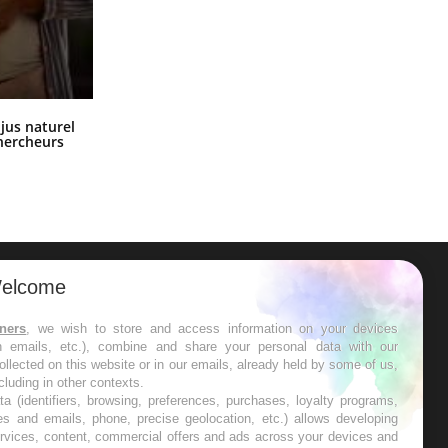
Comment oublier les écrans en
 jus naturel
vacances ?
chercheurs
elcome
ER
tners
, we wish to store and access information on your devices
in emails, etc.), combine and share your personal data with our
s les semaines les meilleures
ollected on this website or in our emails, already held by some of us,
ncluding in other contexts.
ta (identifiers, browsing, preferences, purchases, loyalty programs,
es and emails, phone, precise geolocation, etc.) allows developing
ervices, content, commercial offers and ads across your devices and