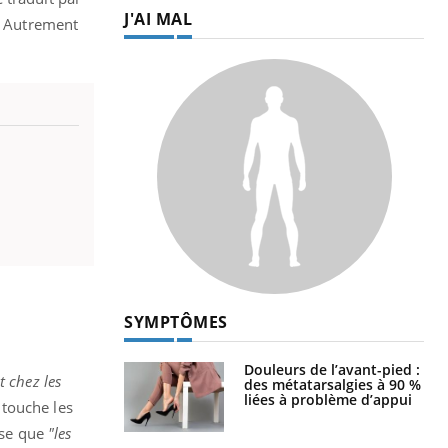
J'AI MAL
s. Autrement
SYMPTÔMES
Douleurs de l’avant-pied :
st chez les
des métatarsalgies à 90 %
liées à problème d’appui
i touche les
ise que
"les