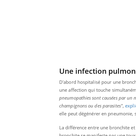
Une infection pulmon
D'abord hospitalisé pour une bronch
une affection qui touche simultaném
pneumopathies sont causées par un mic
champignons ou des parasites"
,
expl
elle peut dégénérer en pneumonie, s
La différence entre une bronchite e
bronchite se manifeste par une toux