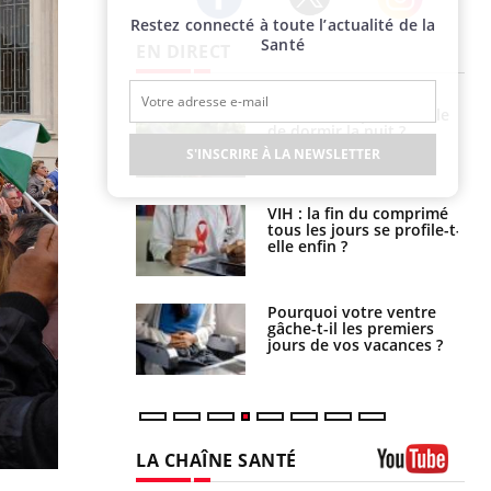
Restez connecté à toute l’actualité de la
Twitter
Facebook
Instagram
Santé
EN DIRECT
unya, dengue,
La sieste empêche-t-elle
e : que se passe-
de dormir la nuit ?
s le sud de la
S'INSCRIRE À LA NEWSLETTER
icaments GLP-1
VIH : la fin du comprimé
t-ils aussi les os
tous les jours se profile-t-
elle enfin ?
alovirus : ce qui
Pourquoi votre ventre
ans la prise en
gâche-t-il les premiers
des femmes
jours de vos vacances ?
es
LA CHAÎNE SANTÉ
Youtube