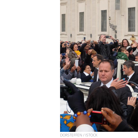
Hantavirus : un cas
détecté chez un touriste
en France
Mortalité infantile : un
rapport s’interroge sur
son taux élevé en France
Grossesse à risque : ce jus
naturel attire l'attention
des chercheurs
DORSTEFFEN / ISTOCK