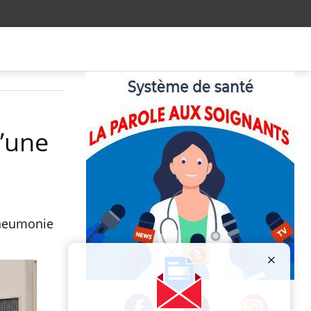
u’une
 pneumonie
Publicité