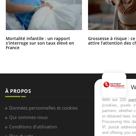
Mortalité infantile : un rapport
Grossesse à risque : ce
s’interroge sur son taux élevé en
attire l'attention des 
France
W
À PROPOS
NEWSLETT
With our 225
par
(cookies, pixels 
Recevez toute
Données personnelles et cookies
partners, whether c
infos santé
or obtained later, i
Qui sommes-nous
Processing this da
Conditions d'utilisation
IP, postal address
and offering you s