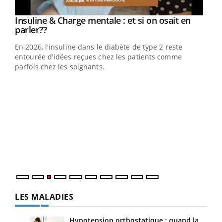
Youtube
Insuline & Charge mentale : et si on osait en
Youtube
Youtube
parler??
En 2026, l'insuline dans le diabète de type 2 reste
entourée d'idées reçues chez les patients comme
parfois chez les soignants.
Ecz
You
pour
L'ét
Vaca
Nos 
LES MALADIES
Hypotension orthostatique : quand la