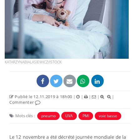
KATARZYNABIALASIEWICZ/ISTOCK
Publié le 12.11.2019 à 18h00
|
|
|
|
|
Commenter
Mots clés :
pneumo
UVA
PMI
voie basse
Le 12 novembre a été décrété journée mondiale de la