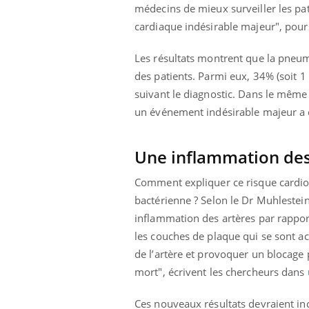
les ce qui la rend
patients comme parfois chez les soignants.
sole
médecins de mieux surveiller les pat
sont
cardiaque indésirable majeur", pours
Les résultats montrent que la pneum
des patients. Parmi eux, 34% (soit 
suivant le diagnostic. Dans le même
un événement indésirable majeur a é
Une inflammation des
Comment expliquer ce risque cardi
bactérienne ? Selon le Dr Muhlestei
inflammation des artères par rapport
les couches de plaque qui se sont ac
de l’artère et provoquer un blocage 
mort", écrivent les chercheurs dans
Ces nouveaux résultats devraient inc