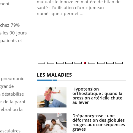
mutualiste innove en matière de bilan de
ement
santé : l'utilisation d'un « jumeau
CO
You
numérique » permet ...
Cou
e chez 79%
nou
 les 90 jours
bou
patients et
épi
LES MALADIES
ne pneumonie
 grande
Hypotension
orthostatique : quand la
 déstabilise
pression artérielle chute
r de la paroi
au lever
ébral ou la
Drépanocytose : une
déformation des globules
rouges aux conséquences
graves
asculaires