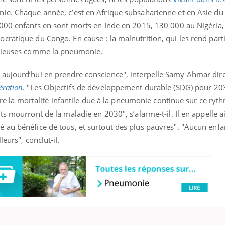
ie. Chaque année, c’est en Afrique subsaharienne et en Asie du
 000 enfants en sont morts en Inde en 2015, 130 000 au Nigéria
cratique du Congo. En cause : la malnutrition, qui les rend part
ctieuses comme la pneumonie.
 aujourd’hui en prendre conscience", interpelle Samy Ahmar dir
ération
. "Les Objectifs de développement durable (SDG) pour 20
ntre la mortalité infantile due à la pneumonie continue sur ce ryt
s mourront de la maladie en 2030", s’alarme-t-il. Il en appelle a
 au bénéfice de tous, et surtout des plus pauvres". "Aucun enfa
leurs", conclut-il.