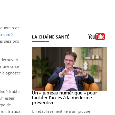
mountain de
a santé
LA CHAÎNE SANTÉ
es sessions
Youtube
t découvert
r une crise
n diagnostic
indésirable
Youtube
2026
Un « jumeau numérique » pour
Youtube
faciliter l’accès à la médecine
uhlestein,
 pour de
Youtube
préventive
type de
teintes de
ermettra aux
Un établissement lié à un groupe
e de questions, de