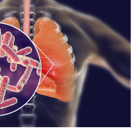
Mortalité infantile : un
Toujour
rapport s’interroge sur
comment
son taux élevé en France
empiète
sur nos 
Grossesse à risque : ce jus
Cancer c
naturel attire l'attention
stratégi
des chercheurs
changé 
basque
Comment oublier les
Chikung
écrans en vacances ?
West Nil
t-il dan
France ?