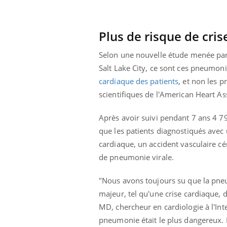
Plus de risque de cri
Selon une nouvelle étude menée par 
Salt Lake City, ce sont ces pneumon
cardiaque des patients
, et non les p
scientifiques de l'American Heart As
Après avoir suivi pendant 7 ans 4 7
que les patients diagnostiqués avec
cardiaque, un accident vasculaire cé
de pneumonie virale.
"Nous avons toujours su que la pne
prendre pour
Insuline & Charge mentale : et si on
Ecz
Youtube
You
Youtube
osait en parler??
pré
majeur, tel qu'une crise cardiaque, d
MD, chercheur en cardiologie à l'Int
llard mental ou
En 2026, l'insuline dans le diabète de type 2
L'ét
pneumonie était le plus dangereux. 
tômes de la
reste entourée d'idées reçues chez les
ryth