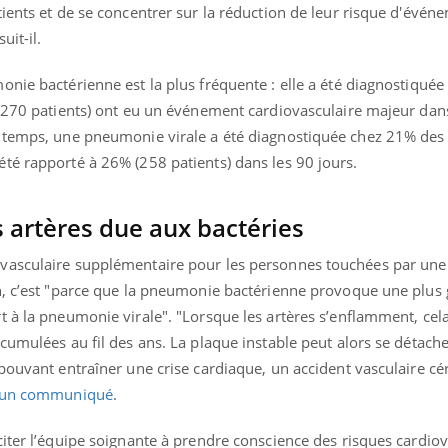
il, activités en plein air… Nos mains
défis, mais ...
ients et de se concentrer sur la réduction de leur risque d'évén
 ...
uit-il.
onie bactérienne est la plus fréquente : elle a été diagnostiqué
1 270 patients) ont eu un événement cardiovasculaire majeur dans
 temps, une pneumonie virale a été diagnostiquée chez 21% des 
té rapporté à 26% (258 patients) dans les 90 jours.
 artères due aux bactéries
ovasculaire supplémentaire pour les personnes touchées par u
n, c’est "parce que la pneumonie bactérienne provoque une plus
 à la pneumonie virale". "Lorsque les artères s’enflamment, cela
cumulées au fil des ans. La plaque instable peut alors se détache
pouvant entraîner une crise cardiaque, un accident vasculaire cér
un communiqué
.
iter l’équipe soignante à prendre conscience des risques cardiov