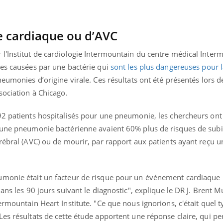
se cardiaque ou d’AVC
l'Institut de cardiologie Intermountain du centre médical Inter
ies causées par une bactérie qui
sont les plus dangereuses pour l
neumonies d’origine virale. Ces résultats ont été présentés lors d
sociation à Chicago.
92 patients hospitalisés pour une pneumonie, les chercheurs on
 une pneumonie bactérienne avaient 60% plus de risques de subi
rébral (AVC) ou de mourir, par rapport aux patients ayant reçu u
umonie était un facteur de risque pour un événement cardiaque 
éma Chronique des Mains : se
Diabète & Ramadan 
tube
Youtube
Youtube
parer pour l’été !
ans les 90 jours suivant le diagnostic", explique le DR J. Brent M
Le Ramadan approche, et,
ermountain Heart Institute. "Ce que nous ignorions, c'était quel 
é arrive… et avec lui, un tout nouveau
nombreuses personnes at
Les résultats de cette étude apportent une réponse claire, qui p
me de vie ! Vacances, plage, piscine,
diabète, c'est une périod