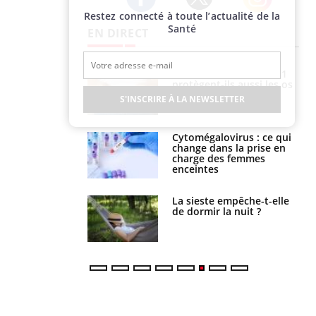
Restez connecté à toute l’actualité de la
Twitter
Facebook
Instagram
Santé
EN DIRECT
s connectés :
Les médicaments GLP-1
 le travail
protègent-ils aussi les os
 de plus en plus
?
S'INSCRIRE À LA NEWSLETTER
soirées
olorectal : une
Cytomégalovirus : ce qui
e simple aurait
change dans la prise en
la donne au Pays
charge des femmes
enceintes
unya, dengue,
La sieste empêche-t-elle
e : que se passe-
de dormir la nuit ?
s le sud de la