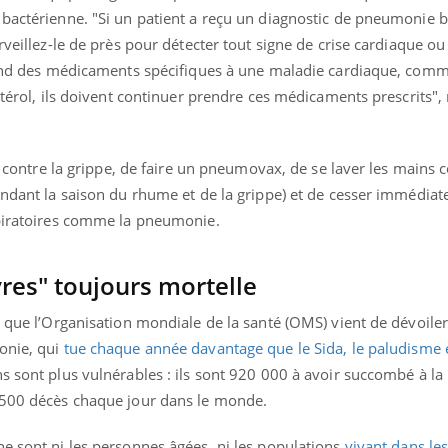
 bactérienne. "Si un patient a reçu un diagnostic de pneumonie b
rveillez-le de près pour détecter tout signe de crise cardiaque ou
prend des médicaments spécifiques à une maladie cardiaque, com
estérol, ils doivent continuer prendre ces médicaments prescrit
er contre la grippe, de faire un pneumovax, de se laver les mains
pendant la saison du rhume et de la grippe) et de cesser immédia
spiratoires comme la pneumonie.
res" toujours mortelle
s que l’Organisation mondiale de la santé (OMS) vient de dévoiler 
onie, qui
tue chaque année davantage que le Sida, le paludisme e
ns sont plus vulnérables : ils sont 920 000 à avoir succombé à 
 500 décès chaque jour dans le monde.
ne sont ni les personnes âgées, ni les populations
vivant dans les