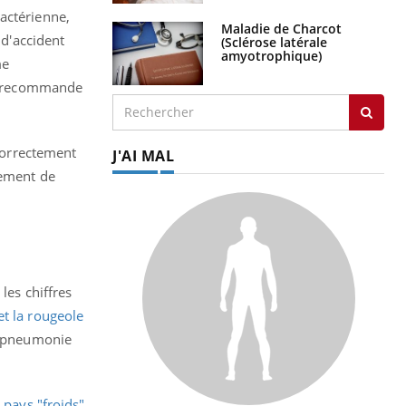
actérienne,
Maladie de Charcot
 d'accident
(Sclérose latérale
amyotrophique)
me
s", recommande
 correctement
J'AI MAL
tement de
les chiffres
t la rougeole
la pneumonie
 pays "froids"