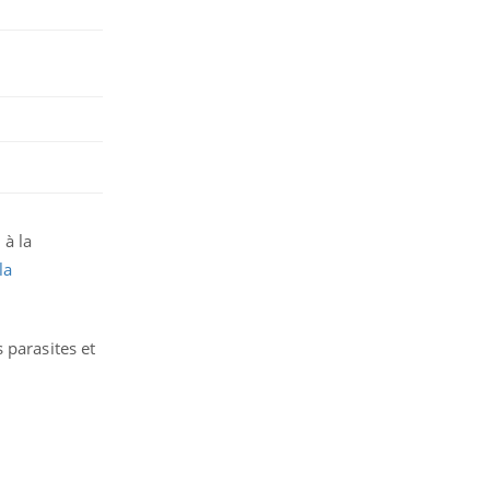
à la
la
 parasites et