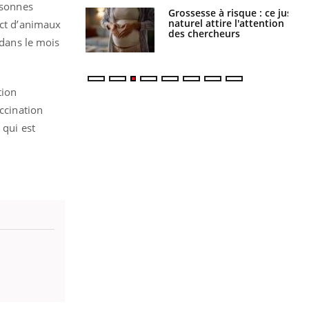
rsonnes
Grossesse à risque : ce jus
Cancer colorectal : une
naturel attire l'attention
stratégie simple aurait
act d’animaux
des chercheurs
changé la donne au Pays
 dans le mois
basque
tion
ccination
 qui est