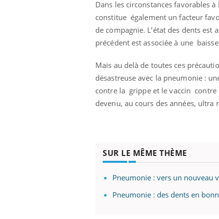
Dans les circonstances favorables à 
Mon enfant est-il trop
sensible ou simplement
constitue également un facteur favo
très empathique ?
de compagnie. L’état des dents est a
précédent est associée à une baisse
Mais au delà de toutes ces précautio
désastreuse avec la pneumonie : une 
contre la grippe et le vaccin contr
devenu, au cours des années, ultra r
SUR LE MÊME THÈME
Pneumonie : vers un nouveau va
Pneumonie : des dents en bonne