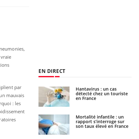
 pneumonies,
 vraie
tions
EN DIRECT
plient par
Hantavirus : un cas
Comment oublier les
détecté chez un touriste
écrans en vacances ?
d’un mauvais
en France
quoi : les
roidissement
Mortalité infantile : un
Toujours connectés :
ratoires
rapport s’interroge sur
comment le travail
son taux élevé en France
empiète de plus en plus
sur nos soirées