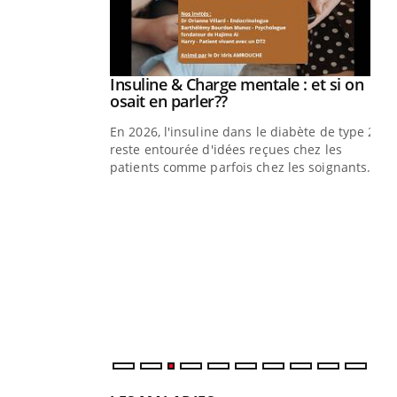
Insuline & Charge mentale : et si on
Youtube
Youtube
osait en parler??
En 2026, l'insuline dans le diabète de type 2
reste entourée d'idées reçues chez les
patients comme parfois chez les soignants.
Eczéma Chronique des Mains : se
Di
Youtube
You
Youtube
préparer pour l’été !
Le 
nom
dia
défi