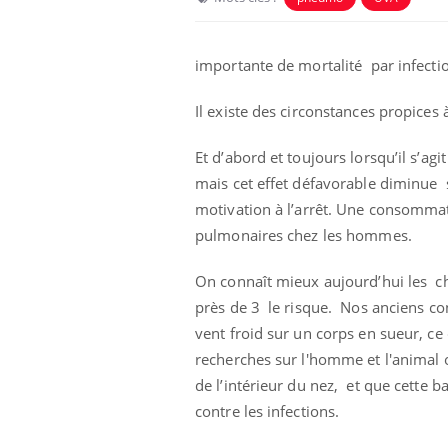
importante de mortalité par infecti
Il existe des circonstances propices 
Et d’abord et toujours lorsqu’il s’
mais cet effet défavorable diminue s
motivation à l’arrêt. Une consommat
pulmonaires chez les hommes.
On connaît mieux aujourd’hui les ch
Éclipse solaire du 12 août
: “Des verres adaptés,
près de 3 le risque. Nos anciens con
c'est indispensable pour
la santé des yeux”
vent froid sur un corps en sueur, ce
recherches sur l'homme et l'animal o
Les troubles du sommeil
de l’intérieur du nez, et que cette b
modifient votre cerveau !
contre les infections.