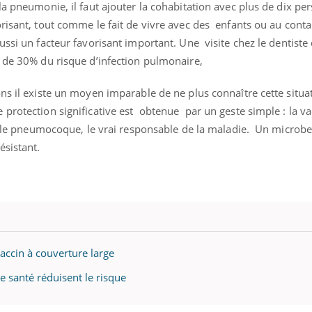
la pneumonie, il faut ajouter la cohabitation avec plus de dix pe
Comment éviter une otite
pendant les vacances ?
risant, tout comme le fait de vivre avec des enfants ou au cont
ussi un facteur favorisant important. Une visite chez le dentiste
 de 30% du risque d’infection pulmonaire,
ns il existe un moyen imparable de ne plus connaître cette situa
protection significative est obtenue par un geste simple : la va
e le pneumocoque, le vrai responsable de la maladie. Un microbe
ésistant.
ccin à couverture large
 santé réduisent le risque