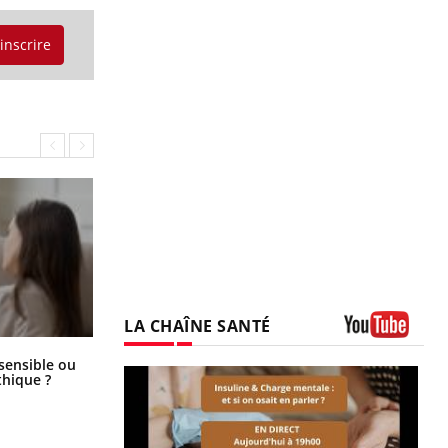
'inscrire
LA CHAÎNE SANTÉ
Youtube
Bébés, jeunes enfants : quelle
 sensible ou
trousse à pharmacie pour les
hique ?
vacances ?