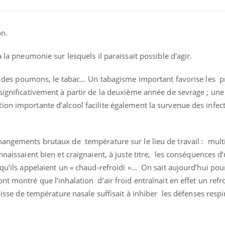
on.
à la pneumonie sur lesquels il paraissait possible d'agir.
agit des poumons, le tabac… Un tabagisme important favorise les
ignificativement à partir de la deuxième année de sevrage ; une
ion importante d’alcool facilite également la survenue des infec
angements brutaux de température sur le lieu de travail : multi
Bébés, jeunes enfants :
quelle trousse à
naissaient bien et craignaient, à juste titre, les conséquences 
pharmacie pour les
vacances ?
 qu’ils appelaient un « chaud-refroidi »… On sait aujourd’hui pour
nt montré que l’inhalation d’air froid entraînait en effet un ref
Syndrome métabolique :
aisse de température nasale suffisait à inhiber les défenses respi
quels sont les meilleurs
exercices physiques ?