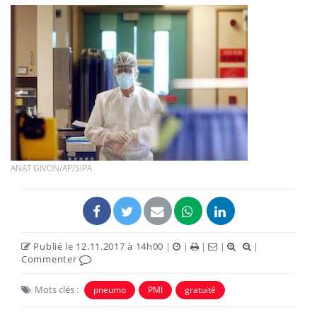
ANAT GIVON/AP/SIPA
Publié le 12.11.2017 à 14h00
|
|
|
|
|
Commenter
Mots clés :
pneumo
PMI
gratuité