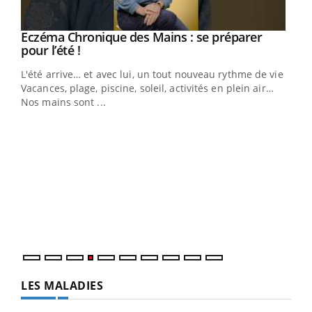
Eczéma Chronique des Mains : se préparer
Youtube
Youtube
pour l’été !
L'été arrive… et avec lui, un tout nouveau rythme de vie !
Vacances, plage, piscine, soleil, activités en plein air…
Nos mains sont ...
Dia
You
Le 
pers
ques
LES MALADIES