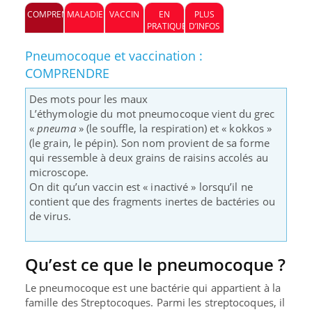
COMPRENDRE
MALADIE
VACCIN
EN
PLUS
PRATIQUE
D’INFOS
Pneumocoque et vaccination :
COMPRENDRE
Des mots pour les maux
L’éthymologie du mot pneumocoque vient du grec
«
pneuma
» (le souffle, la respiration) et « kokkos »
(le grain, le pépin). Son nom provient de sa forme
qui ressemble à deux grains de raisins accolés au
microscope.
On dit qu’un vaccin est « inactivé » lorsqu’il ne
contient que des fragments inertes de bactéries ou
de virus.
Qu’est ce que le pneumocoque ?
Le pneumocoque est une
bactérie
qui appartient à la
famille des Streptocoques. Parmi les streptocoques, il