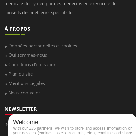
médicale decryptée par des médecins en exercice et les
conseils des meilleurs spécialistes.
À PROPOS
Données personnelles et cookies
Qui sommes-nous
Conditions d'utilisation
Plan du site
Mentions Légales
Nous contacter
NEWSLETTER
Welcome
Recevez toutes les semaines les meilleures infos santé
With our 225
partners
, we wish to store and access information on
your devices (cookies, pixels in emails, etc.), combine and share