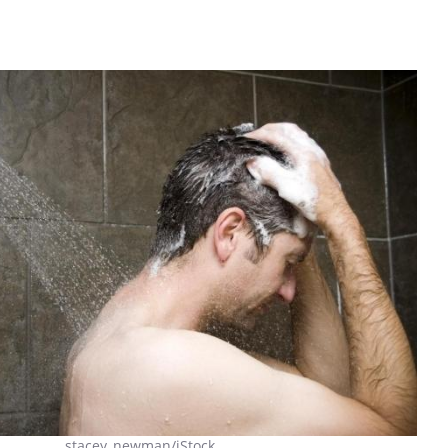
Toujours connectés :
comment le travail
empiète de plus en plus
stacey_newman/iStock