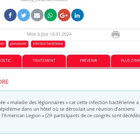
sur nos soirées
Cancer colorectal : une
stratégie simple aurait
changé la donne au Pays
basque
Mise à jour
10.01.2024
ose
pneumonie
infection bactérienne
Chikungunya, dengue,
West Nile : que se passe-t-
il dans le sud de la France ?
OSTIC
TRAITEMENT
PREVENIR
PLUS D’IN
DRE
lée « maladie des légionnaires » car cette infection bactérienne a
 épidémie dans un hôtel où se déroulait une réunion d’anciens
« l’American Legion » (29 participants de ce congrès sont décédés