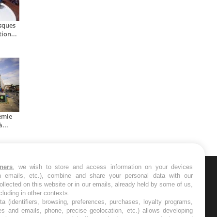
isques
ion...
émie
...
tners
, we wish to store and access information on your devices
in emails, etc.), combine and share your personal data with our
ER
ollected on this website or in our emails, already held by some of us,
ncluding in other contexts.
ta (identifiers, browsing, preferences, purchases, loyalty programs,
s les semaines les meilleures
es and emails, phone, precise geolocation, etc.) allows developing