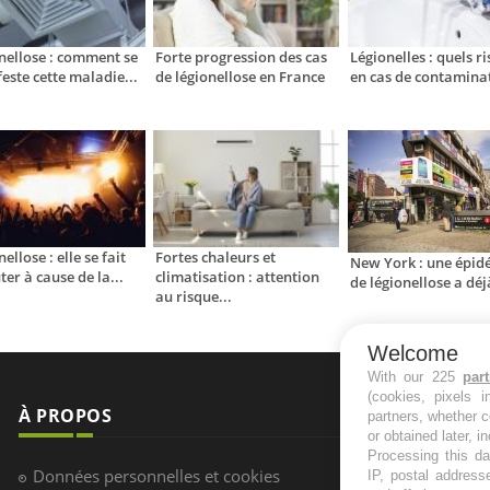
nellose : comment se
Forte progression des cas
Légionelles : quels r
este cette maladie...
de légionellose en France
en cas de contaminat
ellose : elle se fait
Fortes chaleurs et
New York : une épid
er à cause de la...
climatisation : attention
de légionellose a déjà
au risque...
Welcome
With our 225
par
(cookies, pixels 
À PROPOS
NEWSLETT
partners, whether c
or obtained later, i
Processing this da
Recevez toute
Données personnelles et cookies
IP, postal address