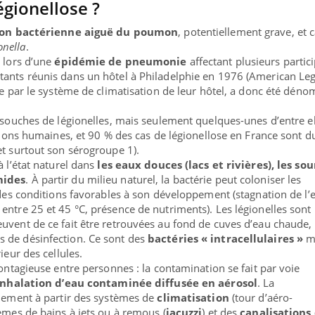
égionellose ?
ion bactérienne aiguë du poumon
, potentiellement grave, et 
onella
.
e lors d’une
épidémie de pneumonie
affectant plusieurs partic
tants réunis dans un hôtel à Philadelphie en 1976 (American Leg
gée par le système de climatisation de leur hôtel, a donc été dé
e souches de légionelles, mais seulement quelques-unes d’entre e
ctions humaines, et 90 % des cas de légionellose en France sont du
et surtout son sérogroupe 1).
à l’état naturel dans
les eaux douces (lacs et rivières), les so
mides
. À partir du milieu naturel, la bactérie peut coloniser les
 des conditions favorables à son développement (stagnation de l’
entre 25 et 45 °C, présence de nutriments). Les légionelles sont
uvent de ce fait être retrouvées au fond de cuves d’eau chaude, 
ma Chronique des Mains : se
ube
 de désinfection. Ce sont des
bactéries « intracellulaires »
ma
Youtube
arer pour l’été !
ieur des cellules.
 arrive… et avec lui, un tout nouveau
contagieuse entre personnes : la contamination se fait par voie
e de vie ! Vacances, plage, piscine,
inhalation d’eau contaminée diffusée en aérosol
. La
l, activités en plein air… Nos mains sont
llement à partir des systèmes de
climatisation
(tour d’aéro-
tèmes de bains à jets ou à remous (
jacuzzi
) et des
canalisations