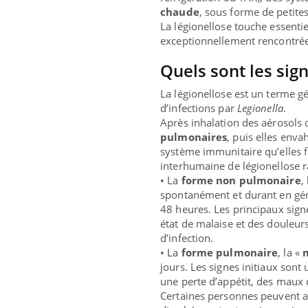
chaude
, sous forme de petite
La légionellose touche essenti
exceptionnellement rencontrée
Quels sont les sign
La légionellose est un terme 
d’infections par
Legionella
.
Après inhalation des aérosols 
pulmonaires
, puis elles enva
système immunitaire qu’elles fi
interhumaine de légionellose r
• La
forme non pulmonaire
,
spontanément et durant en géné
48 heures. Les principaux signe
état de malaise et des douleurs
d’infection.
• La
forme pulmonaire
, la «
jours. Les signes initiaux sont
une perte d’appétit, des maux d
Certaines personnes peuvent a