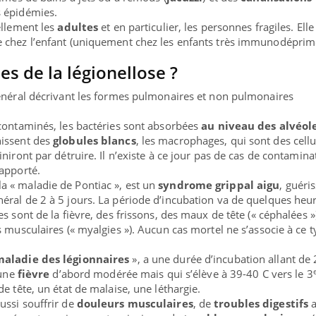
s épidémies.
ellement les
adultes
et en particulier, les personnes fragiles. Elle
 chez l’enfant (uniquement chez les enfants très immunodéprim
es de la légionellose ?
général décrivant les formes pulmonaires et non pulmonaires
contaminés, les bactéries sont absorbées
au niveau des alvéol
hissent des
globules blancs
, les macrophages, qui sont des cell
niront par détruire. Il n’existe à ce jour pas de cas de contamina
apporté.
 la « maladie de Pontiac », est un
syndrome grippal aigu
, guéri
ral de 2 à 5 jours. La période d’incubation va de quelques heu
s sont de la fièvre, des frissons, des maux de tête (« céphalées »
 musculaires (« myalgies »). Aucun cas mortel ne s’associe à ce 
maladie des légionnaires
», a une durée d’incubation allant de 
 une
fièvre
d’abord modérée mais qui s’élève à 39-40 C vers le 3
e tête, un état de malaise, une léthargie.
ussi souffrir de
douleurs musculaires
, de
troubles digestifs
a