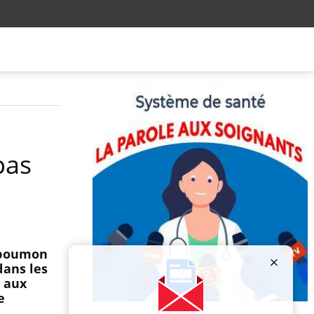
pas
u poumon
dans les
, aux
e
Publicité