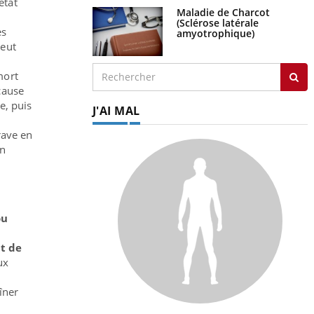
état
Maladie de Charcot
(Sclérose latérale
es
amyotrophique)
peut
mort
 cause
e, puis
J'AI MAL
rave en
en
ou
at de
ux
îner