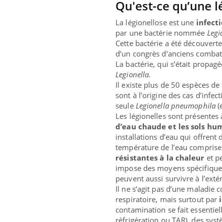
Qu'est-ce qu’une l
La légionellose est une
infect
par une bactérie nommée
Legi
Cette bactérie a été découvert
d’un congrès d’anciens combat
La bactérie, qui s’était propa
Legionella
.
ndre pour
Il existe plus de 50 espèces d
sont à l’origine des cas d’infe
seule
Legionella pneumophila
(
d mental ou
Les légionelles sont présentes 
es de la
d’eau chaude et les sols hu
ce qui la rend
installations d’eau qui offrent
température de l’eau comprise 
résistantes à la chaleur
et pe
Insuline & Charge mentale : et si on
Eczé
Youtube
Yout
impose des moyens spécifiques
Youtube
osait en parler??
prép
peuvent aussi survivre à l’extér
En 2026, l'insuline dans le diabète de type 2
L'été
Il ne s’agit pas d’une maladie 
reste entourée d'idées reçues chez les
rythm
respiratoire, mais surtout par
patients comme parfois chez les soignants.
solei
contamination se fait essentie
...
réfrigération ou TAR), des sys