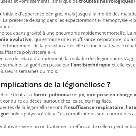
nausées et vomissements, ainsi que de
troubles neurologiques
(
x
initiale d’apparence bénigne, mais jusqu’à la moitié des malad
 La présence de sang dans les expectorations (« hémoptysie ») 
alades.
’une toux sans gravité à une pneumonie rapidement mortelle. La 
nie évolutive
, qui entraîne une insuffisance respiratoire, ou à
 effondrement de la pression artérielle et une insuffisance rénal
suffisance polyviscérale »).
en cas de retard du traitement, la maladie des légionnaires s’agg
re semaine. La guérison passe par
l’antibiothérapie
et elle est 
plusieurs semaines ou mois.
omplications de la légionellose ?
ellose tient à sa
forme pulmonaire
qui,
non prise en charge 
t conduire au décès, surtout chez les sujets fragilisés.
quentes de la légionellose sont
l’insuffisance respiratoire
,
l’ét
iguë
puis « polyviscérale ». Ces complications sont communes a
olutive sévère ou un traitement inefficace de celle-ci peut entra