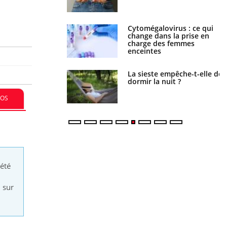
Cytomégalovirus : ce qui
Pourquoi votre ventre
change dans la prise en
gâche-t-il les premiers
charge des femmes
jours de vos vacances ?
enceintes
La sieste empêche-t-elle de
Fortes chaleurs : pourquoi
dormir la nuit ?
le risque de noyade
grimpe-t-il ?
FOS
 été
 sur