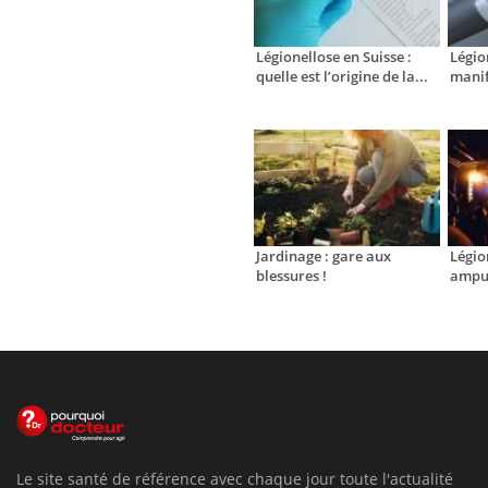
Légionellose en Suisse :
Légio
quelle est l’origine de la...
manif
Jardinage : gare aux
Légion
blessures !
amput
Le site santé de référence avec chaque jour toute l'actualité