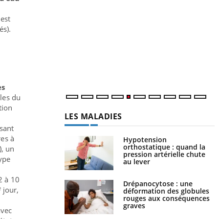
Un « jumeau numérique » pour
Youtube
Y
faciliter l’accès à la médecine
 est
Youtube
C
préventive
és).
n
Un établissement lié à un groupe mutualiste
l
innove en matière de bilan de santé :
l'utilisation d'un « jumeau numérique »
permet ...
es
ules du
tion
LES MALADIES
ssant
res à
Hypotension
orthostatique : quand la
), un
pression artérielle chute
type
au lever
2 à 10
Drépanocytose : une
e
jour,
déformation des globules
rouges aux conséquences
graves
vec