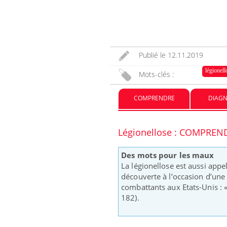
ter une otite
Grossesse à risque : ce jus
 vacances ?
naturel attire l'attention
des chercheurs
Publié le
12.11.2019
légionell
 un cas détecté
Comment oublier les
Mots-clés :
iste en France
écrans en vacances ?
COMPRENDRE
DIAGN
Légionellose : COMPREN
Des mots pour les maux
La légionellose est aussi appe
découverte à l’occasion d’une
combattants aux Etats-Unis : 
182).