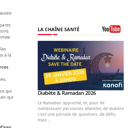
causée
ipants
LA CHAÎNE SANTÉ
ion).
nommée
Youtube
lles
s à la
urces
eau,
ce qui
Youtube
Diabète & Ramadan 2026
Youtube
is qui
Le Ramadan approche, et, pour de
nombreuses personnes atteintes de diabète,
c'est une période de questions, de défis,
mais ...
 d’eau