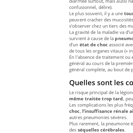
diarrhée surtout, mais aussi 
confusionnel, délire).
Le plus souvent, il y a une
tou
peuvent cracher des mucosités.
s’observer chez un tiers des m
La gravité de la maladie va d
survient à cause de la
pneumo
d’un
état de choc
associé avec
de tous les organes vitaux (« in
En l’absence de traitement ou 
général au cours de la premiè
général complète, au bout de 
Quelles sont les c
Le risque principal de la légion
même traitée trop tard
, peu
Les complications les plus fré
choc
,
l’insuffisance rénale a
autres pneumonies sévères.
Plus rarement, la pneumonie év
des
séquelles cérébrales
.