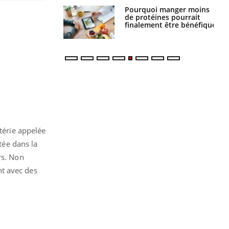
i votre ventre
Pourquoi manger moins
il les premiers
de protéines pourrait
 vos vacances ?
finalement être bénéfique
ctérie appelée
tée dans la
rs. Non
nt avec des