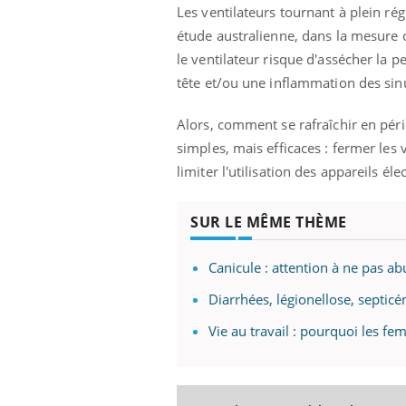
Les ventilateurs tournant à plein r
étude australienne, dans la mesure o
le ventilateur risque d'assécher la p
tête et/ou une inflammation des sin
Alors, comment se rafraîchir en pér
simples, mais efficaces : fermer les v
limiter l'utilisation des appareils é
SUR LE MÊME THÈME
Canicule : attention à ne pas ab
Diarrhées, légionellose, septicé
Vie au travail : pourquoi les fe
Carence en fer : comprendre pour
Youtube
Youtube
prévenir