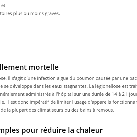
 et
Cytomégalovirus : ce qui
Pourquo
change dans la prise en
gâche-t-
atoires plus ou moins graves.
charge des femmes
jours de
enceintes
llement mortelle
lose. Il s'agit d'une infection aiguë du poumon causée par une ba
die se développe dans les eaux stagnantes. La légionellose est trai
énéralement administrés à l'hôpital sur une durée de 14 à 21 jou
lle. Il est donc impératif de limiter l'usage d'appareils fonctionna
 de la plupart des climatiseurs ou des bains à remous.
mples pour réduire la chaleur