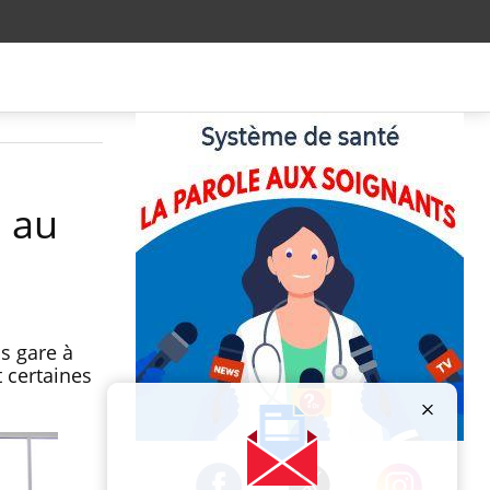
n au
s gare à
t certaines
Publicité