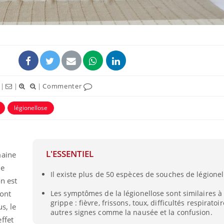
|
|
|
Commenter
légionellose
Chikungunya, dengue,
La siest
West Nile : que se passe-
de dormi
L'ESSENTIEL
maine
t-il dans le sud de la
France ?
de
Il existe plus de 50 espèces de souches de légionel
n est
Les médicaments GLP-1
VIH : la
sont
Les symptômes de la légionellose sont similaires à
protègent-ils aussi les os
tous les
grippe : fièvre, frissons, toux, difficultés respiratoi
?
elle enfi
s, le
autres signes comme la nausée et la confusion.
ffet