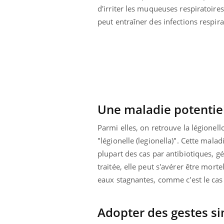
d'irriter les muqueuses respiratoires
 à risque : ce jus
Cancer colorectal : une
ttire l'attention
stratégie simple aurait
peut entraîner des infections respir
cheurs
changé la donne au Pays
basque
Une maladie potentie
Parmi elles, on retrouve la légionel
"légionelle (legionella)". Cette mala
plupart des cas par antibiotiques, g
traitée, elle peut s'avérer être morte
eaux stagnantes, comme c'est le cas
Adopter des gestes si