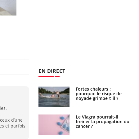
EN DIRECT
e empêche-t-elle
Fortes chaleurs :
r la nuit ?
pourquoi le risque de
noyade grimpe-t-il ?
les.
 fin du comprimé
Le Viagra pourrait-il
 ceux d’une
 jours se profile-t-
freiner la propagation du
res et parfois
n ?
cancer ?