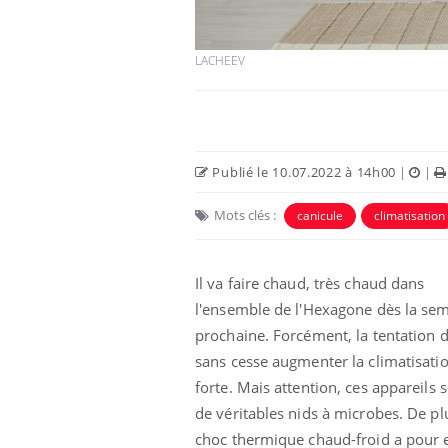
LACHEEV
Publié le 10.07.2022 à 14h00
|
|
Mots clés :
canicule
climatisation
Il va faire chaud, très chaud dans
us : un cas
Comment oublier les
chez un touriste
écrans en vacances ?
l'ensemble de l'Hexagone dès la se
e
prochaine. Forcément, la tentation 
sans cesse augmenter la climatisatio
 infantile : un
Toujours connectés :
forte. Mais attention, ces appareils 
s’interroge sur
comment le travail
 élevé en France
empiète de plus en plus
de véritables nids à microbes. De plu
sur nos soirées
choc thermique chaud-froid a pour e