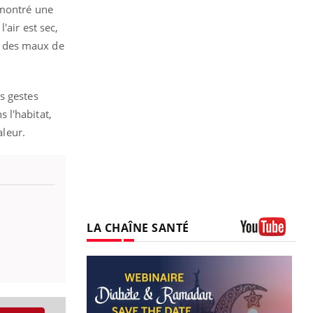
émontré une
'air est sec,
er des maux de
s gestes
s l'habitat,
aleur.
LA CHAÎNE SANTÉ
Youtube