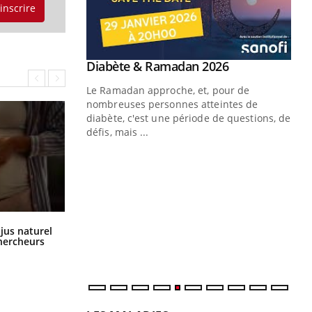
'inscrire
Youtube
 Mains : se
Diabète & Ramadan 2026
Youtube
outube
Le Ramadan approche, et, pour de
 un tout nouveau
nombreuses personnes atteintes de
plage, piscine,
diabète, c'est une période de questions, de
 air… Nos mains
défis, mais ...
Un
You
fac
pr
Un 
mut
Comment oublier les écrans en
 jus naturel
san
vacances ?
chercheurs
num