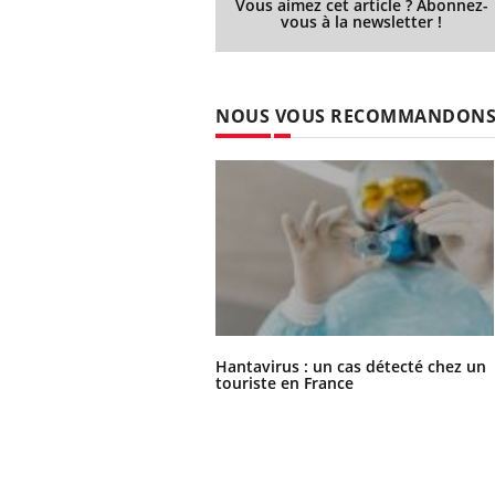
Vous aimez cet article ? Abonnez-
vous à la newsletter !
Fatigue, irritabilité, brouillard mental ou
même alopécie… Les symptômes de la
carence en fer sont multiples ce qui la rend
...
 Mains :
Ins
You
NOUS VOUS RECOMMANDON
Youtube
osa
aciles à aborder...
En 2
poser des
rest
'un proche c'est
pat
Hantavirus : un cas détecté chez un
touriste en France