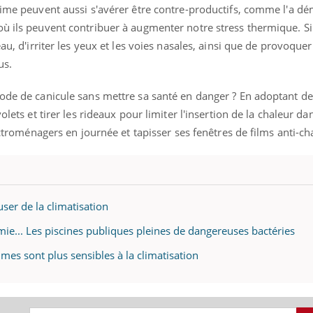
égime peuvent aussi s'avérer être contre-productifs, comme l'a d
ù ils peuvent contribuer à augmenter notre stress thermique. Si l
eau, d'irriter les yeux et les voies nasales, ainsi que de provoqu
us.
iode de canicule sans mettre sa santé en danger ? En adoptant de
olets et tirer les rideaux pour limiter l'insertion de la chaleur dan
lectroménagers en journée et tapisser ses fenêtres de films anti-ch
user de la climatisation
mie... Les piscines publiques pleines de dangereuses bactéries
mmes sont plus sensibles à la climatisation