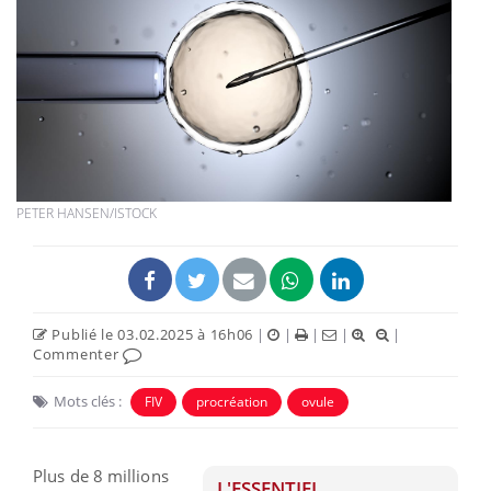
PETER HANSEN/ISTOCK
Publié le 03.02.2025 à 16h06
|
|
|
|
|
Commenter
Mots clés :
FIV
procréation
ovule
Plus de 8 millions
L'ESSENTIEL