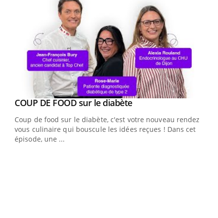
Youtube
cès
COUP DE FOOD sur le diabète
Youtube
Coup de food sur le diabète, c'est votre nouveau rendez-
 en
vous culinaire qui bouscule les idées reçues ! Dans cet
u
épisode, une ...
Qua
You
"Les
trav