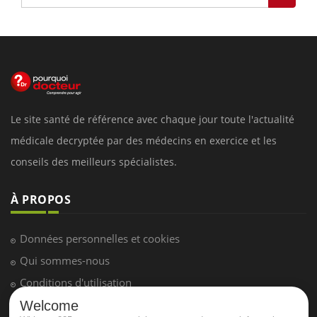
Le site santé de référence avec chaque jour toute l'actualité
médicale decryptée par des médecins en exercice et les
conseils des meilleurs spécialistes.
À PROPOS
Données personnelles et cookies
Qui sommes-nous
Conditions d'utilisation
Plan du site
Welcome