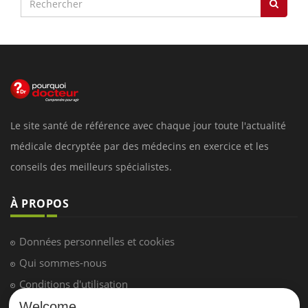
Le site santé de référence avec chaque jour toute l'actualité
médicale decryptée par des médecins en exercice et les
conseils des meilleurs spécialistes.
À PROPOS
Données personnelles et cookies
Qui sommes-nous
Conditions d'utilisation
Plan du site
Welcome