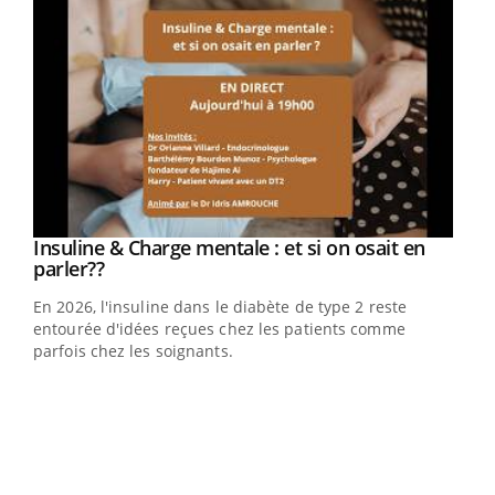
Youtube
Insuline & Charge mentale : et si on osait en
Youtube
Youtube
parler??
En 2026, l'insuline dans le diabète de type 2 reste
entourée d'idées reçues chez les patients comme
parfois chez les soignants.
Ecz
You
pour
L'ét