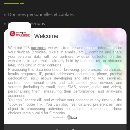
Hypotension orthostatique : quand la
pression artérielle chute au lever
Welcome
Drépanocytose : une déformation des
globules rouges aux conséquences
graves
With our 225
partners
, we wish to store and access information on
your devices (cookies, pixels in emails, etc.), combine and share
your personal data with our partners, whether collected on this
website or in our emails, already held by some of us, or obtained
Maladie de Charcot (Sclérose latérale
later, including in other contexts.
amyotrophique)
Processing this data (identifiers, browsing, preferences, purchases,
loyalty programs, IP, postal addresses and emails, phone, precise
geolocation, etc.) allows developing and offering you services,
content, commercial offers and ads across your devices and
screens (including by email, post, SMS, phone, audio, and video),
personalising them, measuring their performance, and analysing
audiences.
You can "accept all" and withdraw your consent at any time via the
"cookies" footer link
. You can also "set detailed preferences" and
object to processing activities not subject to consent. These
choices remain valid for 6 months.
powered by