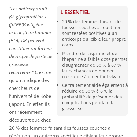
"Les anticorps anti-
L'ESSENTIEL
β2-glycoprotéine I
20 % des femmes faisant des
(β2GPI)/antigène
fausses couches à répétition
leucocytaire humain
sont testées positives à un
anticorps qui cible leur propre
(HLA)-DR peuvent
corps.
constituer un facteur
Prendre de l’aspirine et de
de risque de perte de
l’héparine à faible dose permet
grossesse
d'augmenter de 50 % à 87 %
leurs chances de donner
récurrente."
C’est ce
naissance à un enfant vivant.
qu’ont indiqué des
Ce traitement aide également à
chercheurs de
réduire de 50 % à 6 % la
l’université de Kobe
probabilité de présenter des
complications pendant la
(Japon). En effet, ils
grossesse.
ont récemment
découvert que chez
20 % des femmes faisant des fausses couches à
répétition, un anticorps spécifique ciblant leur propre