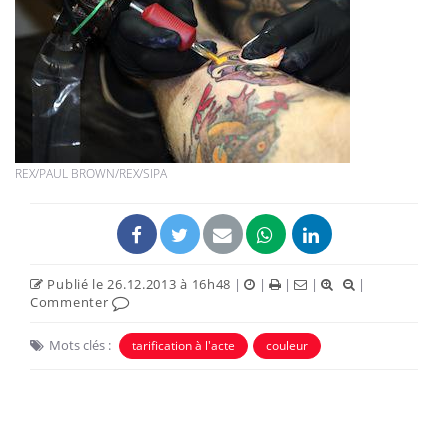
REX/PAUL BROWN/REX/SIPA
Publié le 26.12.2013 à 16h48
|
|
|
|
|
Commenter
Mots clés :
tarification à l'acte
couleur