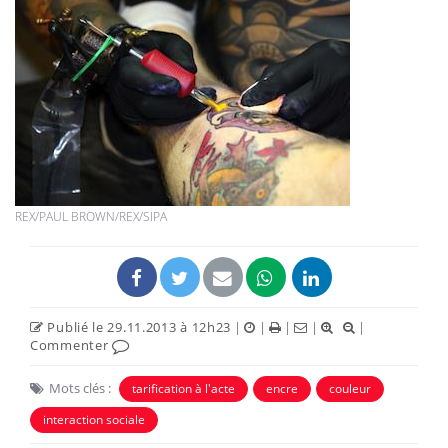
REX/PAUL BROWN/REX/SIPA
Publié le 29.11.2013 à 12h23
|
|
|
|
|
Commenter
Mots clés :
tarification à l'acte
encre
couleur
interaction sociale