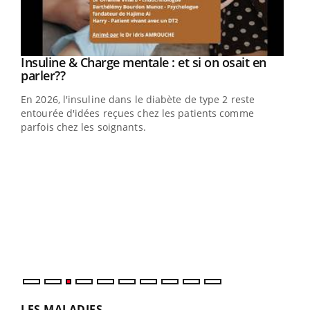
Insuline & Charge mentale : et si on osait en
Eczéma Chronique des Mains : se préparer
Youtube
Youtube
Youtube
Youtube
parler??
pour l’été !
En 2026, l'insuline dans le diabète de type 2 reste
L'été arrive… et avec lui, un tout nouveau rythme de vie !
entourée d'idées reçues chez les patients comme
Vacances, plage, piscine, soleil, activités en plein air…
parfois chez les soignants.
Nos mains sont ...
Dia
You
Le 
pers
ques
LES MALADIES